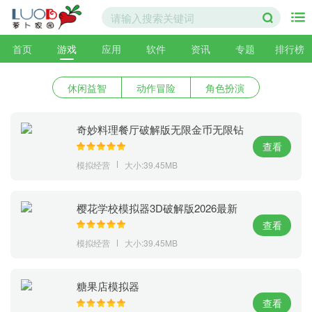
首页
游戏
应用
软件
资讯
专题
排行榜
休闲益智
动作冒险
角色扮演
奇妙料理餐厅破解版无限金币无限钻
石版
查看
模拟经营
大小:39.45MB
樱花学校模拟器3D破解版2026最新
版本
查看
模拟经营
大小:39.45MB
糖果店模拟器
查看