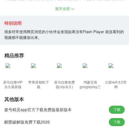
页中的小游戏、动画以及图形用户界面常用的格式。
展开全部
软件特色
特别说明
1、利用客户端/服务器应用程序对安全通信的全新支持；
很多经常使用网页浏览的小伙伴会发现如果没有Flash Player 就连看到的
2、开发人员可以利用加密安全随机数生成来构建更安全的算法和协
视频都不能播放出来。
议；
3、轻松创建复杂的三次Bezier曲线，无需通过cubicCurveTo绘制A
精品推荐
PI自定义ActionScriptAPI。
软件亮点
1、本机64位支持
喜马拉雅VIP
苹果原相机下
喜马拉雅免费
鸿蒙安装
幻影wifi 9.0官
永久最新版
载
版(vip永久)
googleplay三
网
Flash Player可利用Linux、MacOS和Windows上对64位操作系统和
件套(华为)
64位网页浏览器的本地支持；
其他版本
拨号精灵app官方下载免费版最新版本
下载
2、增强的鼠标控制和相对坐标功能
针对新的内容类别制作身临其境的全景游戏，其中包括需要利用无
醒图破解版免费下载2026
下载
限滚动、鼠标锁定、相对坐标以及右键和中键事件的第一人称视角