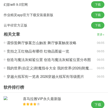
幻影wifi 9.0官网
下载
游戏；
作业精灵app官方下载安装最新版
下载
3、套接字进度事件
通过确定写入缓冲区剩余字节数的新特性以及数据发送至网络层的
云半径官方正版
下载
新事件，改进数据传输管理。新的API允许应用程序轻松跟踪进展情
相关文章
更多+
况并提供反馈。
谍惊蛰舞厅惨案怎么触发 舞厅惨案触发攻略
06/05
竞拍之王红物品有哪些 红物品图鉴一览
06/05
创造与魔法灰鲭鲨位置 创造与魔法灰鲭鲨位置分布图
06/05
我的世界(自定义)附魔指令大全 我的世界(2026)附魔指令代码大全
06/05
穿越火线军衔一览表 2026穿越火线军衔等级图片
06/05
软件排行榜
喜马拉雅VIP永久最新版
下载