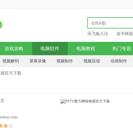
讯飞输入法
追书神器
游戏攻略
电脑软件
电脑教程
热门专题
视频解码
屏幕录像
视频制作
视频压缩
动画制作
络电视官方下载
中文
器
uobou.com