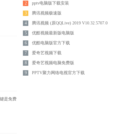
2
pptv电脑版下载安装
3
腾讯视频极速版
4
腾讯视频 (原QQLive) 2019 V10.32.5707.0
5
优酷视频最新版电脑版
6
优酷电脑版官方下载
7
爱奇艺视频下载
8
爱奇艺视频电脑免费版
9
PPTV聚力网络电视官方下载
关键是免费