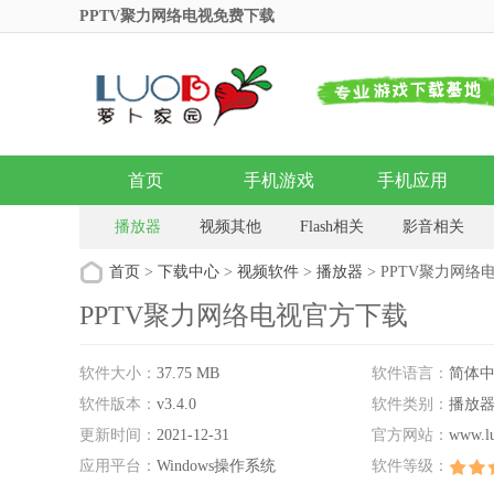
PPTV聚力网络电视免费下载
首页
手机游戏
手机应用
播放器
视频其他
Flash相关
影音相关
首页
>
下载中心
>
视频软件
>
播放器
> PPTV聚力网
PPTV聚力网络电视官方下载
软件大小：
37.75 MB
软件语言：
简体
软件版本：
v3.4.0
软件类别：
播放
更新时间：
2021-12-31
官方网站：
www.l
应用平台：
Windows操作系统
软件等级：