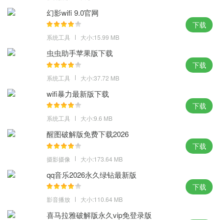
幻影wifi 9.0官网
1、支持高帧率与不同格式的录制选择，音画同步不卡顿
下载
2、随时随地24小时进行录制，轻松录制个性化动画录像视频
系统工具
大小:15.99 MB
3、鼠标指针运动能有效引导观众视线，完美呈现录屏效果
虫虫助手苹果版下载
4、音画同步不卡顿录制区域灵活，不限时间不限大小
下载
5、专业游戏录屏工具，多级画质满足所有主流视频画质要求
系统工具
大小:37.72 MB
小编点评：
wifi暴力最新版下载
现在以为疫情的原因越来越多的学校都有安排网课教学，嗨格式录
下载
屏大师最新下载 可以随时录下所有的在线课程，让孩子们随时随地
系统工具
大小:9.6 MB
想要复习查看都可以。
醒图破解版免费下载2026
下载
摄影摄像
大小:173.64 MB
qq音乐2026永久绿钻最新版
下载
影音播放
大小:110.64 MB
喜马拉雅破解版永久vip免登录版