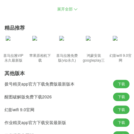
嗨格式录屏大师下载电脑一款高效专业的国产录屏软件，提供了简
展开全部
单好用的录屏功能，支持多平台账号数据互通，可完美将直播现场
录制下来并进行剪辑，让您轻松享受最佳的屏幕录制体验。
精品推荐
功能：
喜马拉雅VIP
苹果原相机下
喜马拉雅免费
鸿蒙安装
幻影wifi 9.0官
1、提供分辨率、码率、帧率等录屏参数设置，高清录制王者荣耀、
永久最新版
载
版(vip永久)
googleplay三
网
件套(华为)
吃鸡、我的世界各种手游
其他版本
2、支持音画同步录制电脑桌面操作、娱乐游戏、在线课程等屏幕活
动
拨号精灵app官方下载免费版最新版本
下载
3、流畅录制各类视频教程，支持简单剪辑功能，还可以定时录制保
醒图破解版免费下载2026
下载
存所需精彩影视片段
4、简洁的录制界面傻瓜式的操作，支持6种录制模式，全面覆盖当
幻影wifi 9.0官网
下载
前录制场景需求
作业精灵app官方下载安装最新版
下载
特色：