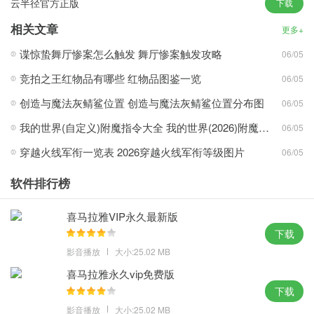
云半径官方正版
下载
相关文章
更多+
1、高清原画拒绝卡顿，录制过程一键截屏不错过精彩的每一帧
谍惊蛰舞厅惨案怎么触发 舞厅惨案触发攻略
06/05
2、拥有简易剪辑功能，让你轻松制作视频，功能稳定兼容性强
3、支持全屏录制、区域录制、摄像头录制等多种录制视频模式
竞拍之王红物品有哪些 红物品图鉴一览
06/05
4、随心录制自己想要的内容，带来高效、易用、稳定的用户体验
创造与魔法灰鲭鲨位置 创造与魔法灰鲭鲨位置分布图
06/05
亮点：
我的世界(自定义)附魔指令大全 我的世界(2026)附魔指令代码大全
06/05
1、录制支持视频剪辑、增加水印、定时录制、画笔批注与画中画录
穿越火线军衔一览表 2026穿越火线军衔等级图片
06/05
制等功能
软件排行榜
2、支持音画同步录制电脑桌面操作、娱乐游戏、在线课程等屏幕活
动
喜马拉雅VIP永久最新版
3、可自由设置录制鼠标指针，鼠标移动轨迹颜色，鼠标高亮颜色、
下载
鼠标点击效果
影音播放
大小:25.02 MB
4、灵活的录屏设置，强大的录制功能，轻松录制个性化录像视频，
喜马拉雅永久vip免费版
满足不同的录制需求
下载
优势：
影音播放
大小:25.02 MB