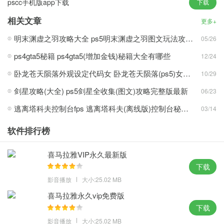
pscc手机版app下载
下载
相关文章
更多+
1、无论是平面广告设计、室内装潢，还是处理个人照片，文本层能
明末渊虚之羽攻略大全 ps5明末渊虚之羽图文玩法攻略最新
05/26
够随时修改图画中的文本
2、每一种工具都有非常实用的功效，各种形式这间的变换，还能够
ps4gta5秘籍 ps4gta5(增加金钱)秘籍大全有哪些
12/24
恣意调整图画的尺度，分辨率及布巨细
卧龙苍天陨落外观设定代码女 卧龙苍天陨落(ps5)女性捏脸数据代码分享
10/29
3、支撑的色彩形式包含位图形式、灰度形式、RBG形式、CMYK形
剑星攻略(大全) ps5剑星全收集(图文)攻略完整版最新
06/23
式、Lab形式、索引色彩形式、双色调形式和多通道形式等
逃离塔科夫控制台fps 逃离塔科夫(离线版)控制台秘籍大全
4、经过自行设定的笔刷形状，巨细和压力，能够创立不一样的笔刷
03/14
作用，可轻松地对 Web 页元素应用透明或部分透明效果
软件排行榜
亮点：
喜马拉雅VIP永久最新版
1、能够帮助用户更加轻松方便的选取区域，运用戏法棒东西或色彩
下载
规模指令能够根据色彩来自动挑选所要有些
影音播放
大小:25.02 MB
2、可存储调板和工具设置的排列方式，形状的挑选规模磁性大过东
喜马拉雅永久vip免费版
西能够根据挑选边缘的像素反差
下载
3、运用蒙版能够精确地挑选规模,进行存储和载入操作，在很多个领
影音播放
大小:25.02 MB