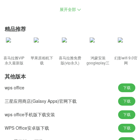
自己的需要选择合理的颜色渐变工具，可以在 3D 空间移动它、更改
展开全部
渲染设置、添加光源或将其与其它 3D 图层合并，可以十分轻松地在
电脑中完成绘画功能。
精品推荐
功能：
喜马拉雅VIP
苹果原相机下
喜马拉雅免费
鸿蒙安装
幻影wifi 9.0官
1、可自己手动在这里设计图像，用户能够对图层进行恣意的仿制、
永久最新版
载
版(vip永久)
googleplay三
网
件套(华为)
移动、 删去、翻转、兼并和组成
其他版本
2、支撑包含PSD,EPS,DCS,TIF,JEPG,BMP,PCX,FLM,PDF,PICT,GI
F,PNG,IFF,FPX,RAW和SCT等多种图画的图画格局
wps office
下载
3、整合了其Adobe专有的图像引擎，运用Photoshop能够将某种格
三星应用商店(Galaxy Apps)官网下载
下载
局的图画另存为别的格局,以到达特别的需要
4、单个增强的翻转调板，能够独自对某一挑选规模进行调整，也能
wps office手机版下载安装
下载
够对某一种选定色彩进行调整
WPS Office安卓版下载
下载
特色：