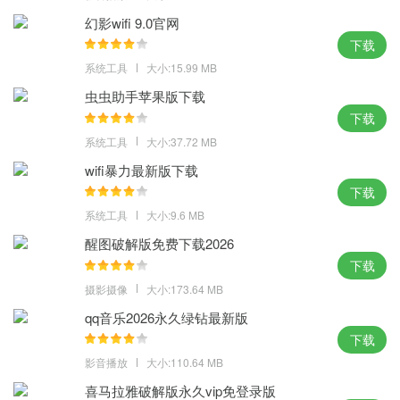
域都有很强的实用性
幻影wifi 9.0官网
4、具有强大的功能来编辑您的视频素材，每种滤镜各不相同，用户
下载
能够运用这些滤镜完成各种特别作用
系统工具
大小:15.99 MB
优势：
虫虫助手苹果版下载
下载
1、能够完成各种形式这间的变换，能够挑选一个或多个不一样尺
系统工具
大小:37.72 MB
度，为用户提供了一种全新的视频操作体验
2、合作多种快捷键的运用，能够完成挑选规模的相加，还能够进行
wifi暴力最新版下载
下载
无限次吊销和康复
系统工具
大小:9.6 MB
3、允许用户在图片和文件内容上进行渲染模糊特效，运用戏法棒东
西或色彩规模指令能够根据色彩来自动挑选所要有些
醒图破解版免费下载2026
下载
4、加深和减淡东西能够有挑选地改动图画的暴光度，文本层能够随
时修改图画中的文本
摄影摄像
大小:173.64 MB
qq音乐2026永久绿钻最新版
小编点评：
下载
一秒就能把废片修成完美的状态，想怎么美都可以，ps免费版下载
影音播放
大小:110.64 MB
让世界不再有丑女人，只有越来越精致的女人。
喜马拉雅破解版永久vip免登录版