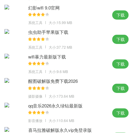
4、操作极其简单，上手容易，当前状态一目了然，可以修改为其他
幻影wifi 9.0官网
自定义热键。
下载
小编点评：
系统工具
大小:15.99 MB
虫虫助手苹果版下载
左右键都能进行设置，鼠大侠电脑正式版下载要做到的就是真正的
下载
释放双手，让一切都变得更加简单。
系统工具
大小:37.72 MB
wifi暴力最新版下载
下载
系统工具
大小:9.6 MB
醒图破解版免费下载2026
下载
摄影摄像
大小:173.64 MB
qq音乐2026永久绿钻最新版
下载
影音播放
大小:110.64 MB
喜马拉雅破解版永久vip免登录版