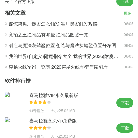
云半径官方正版
下载
相关文章
更多+
谍惊蛰舞厅惨案怎么触发 舞厅惨案触发攻略
06/05
1、热键可根据使用习惯，自由选择切底解放你双手，按下热键，让
鼠标自动点击器帮你点击。
竞拍之王红物品有哪些 红物品图鉴一览
06/05
2、鼠标移动到需要连点的地方，帮助用户在游戏中完成各种复杂操
创造与魔法灰鲭鲨位置 创造与魔法灰鲭鲨位置分布图
06/05
作的，每秒自动点击100次。
我的世界(自定义)附魔指令大全 我的世界(2026)附魔指令代码大全
06/05
3、支持设备多个不同坐标点，依次点击，开始、进行和结束均有气
穿越火线军衔一览表 2026穿越火线军衔等级图片
泡提示，满足不同需求。
06/05
鼠大侠电脑版亮点：
软件排行榜
1、鼠标点击速度可以调节，在网速没有问题的情况下就非常的考验
喜马拉雅VIP永久最新版
我们鼠标点击的速度了。
下载
2、最好用、零差评的鼠标连点器，完美的兼容目前所有的主流平
影音播放
大小:25.02 MB
台，自己使用起来更加方便。
喜马拉雅永久vip免费版
3、实用性强，更人性化的鼠标连点器，支持鼠标左键和右键点击满
下载
足不同需求。
影音播放
大小:25.02 MB