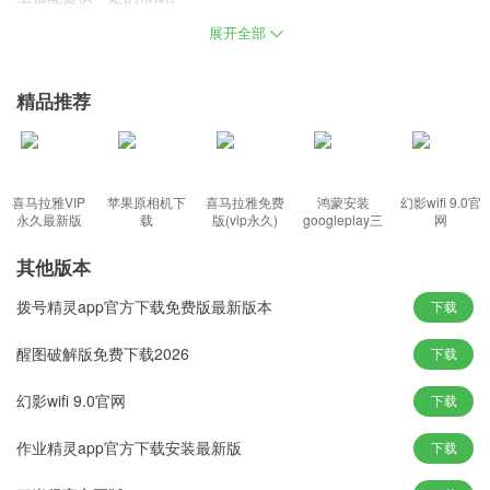
展开全部
简介：
鼠大侠电脑版是一款可以自动大量点击鼠标左键或右键的小工具，
精品推荐
提供了鼠标消息模拟、鼠标驱动模拟等多种技术实现方式，按需要
协调不同的点击间隔时长，手动点击鼠标的速度怎么也不可能和程
序对比的，是同类连点器中不可多得的实用性鼠标连点器。
喜马拉雅VIP
苹果原相机下
喜马拉雅免费
鸿蒙安装
幻影wifi 9.0官
鼠大侠电脑版功能：
永久最新版
载
版(vip永久)
googleplay三
网
件套(华为)
其他版本
1、有着鼠标连点、鼠标录制、鼠标宏，满足不同用途、不同操作系
拨号精灵app官方下载免费版最新版本
下载
统的要求。
醒图破解版免费下载2026
下载
2、自由设置单击鼠标间隔时间及单击方式，帮助用户完成各种情况
下的连点操作。
幻影wifi 9.0官网
下载
3、在一个位置不断连续的点击，玩游戏，网购抢购停不下来，让繁
琐的工作变得更省事。
作业精灵app官方下载安装最新版
下载
鼠大侠电脑版特色：