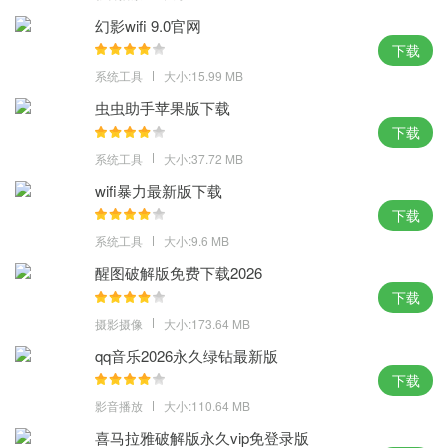
别，享受大屏观看的乐趣，加了登录的功能在其中；
幻影wifi 9.0官网
2、可以任意选择使用，不管是制作长视频或是短视频都可以，大家
下载
带来了各种素材，制作视频时可以直接添加；
系统工具
大小:15.99 MB
3、各种短视频资源都会在平台上共享运用，每天都有机会邂逅到属
虫虫助手苹果版下载
于你的缘分，就是这么的奇妙，好玩根本停不下来；
下载
小编点评：
系统工具
大小:37.72 MB
好看的视频，爆笑的分享，在电脑上想要刷多久就刷多久，快手网
wifi暴力最新版下载
页版免费下载 不用担心手机没电，一个视频接着一个视频刷，让你
下载
一次看个够一次笑到底。
系统工具
大小:9.6 MB
醒图破解版免费下载2026
下载
摄影摄像
大小:173.64 MB
qq音乐2026永久绿钻最新版
下载
影音播放
大小:110.64 MB
喜马拉雅破解版永久vip免登录版