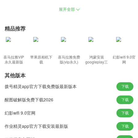
很多不同的编辑工具。非常的快捷方便，并且可以上传你自己的作
展开全部
品给大家看，网页版相比在手机上面上传会方便很多，并且速度也
比较快，各式各款，总有一款是你最爱。
精品推荐
软件功能：
喜马拉雅VIP
苹果原相机下
喜马拉雅免费
鸿蒙安装
幻影wifi 9.0官
1、海量视频精挑细选，智能算法推荐。用户可以更快制作自己想要
永久最新版
载
版(vip永久)
googleplay三
网
件套(华为)
的视频风格。还能上传到云端去进行使用；
其他版本
2、用户在平台也能登录自己的账号，和你手机上的账号是同步使用
的；有很多用户都会在网页上使用；
拨号精灵app官方下载免费版最新版本
下载
3、平台会有很多短视频，实时更新，和手机端的操作是差不多的；
醒图破解版免费下载2026
下载
主播就在眼前，第一时间与你热力互动；
软件特色：
幻影wifi 9.0官网
下载
作业精灵app官方下载安装最新版
下载