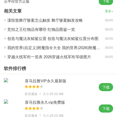
1、线上的功能也是十分齐全的。不会有损失，用户可以放心的来使
云半径官方正版
下载
用，快手网页上有登录入口；
相关文章
更多+
2、这里面的服务功能随意操作，网页上也会有我的关注，短视频直
谍惊蛰舞厅惨案怎么触发 舞厅惨案触发攻略
06/05
播，同城推荐，小剧场电影等；
3、电脑网页端和手机上的使用是差不多的，只不过网页版视觉上更
竞拍之王红物品有哪些 红物品图鉴一览
06/05
大了，和手机上是一样的，可以点赞关注；
创造与魔法灰鲭鲨位置 创造与魔法灰鲭鲨位置分布图
06/05
软件亮点：
我的世界(自定义)附魔指令大全 我的世界(2026)附魔指令代码大全
06/05
1、操作还是很简单的，就是不能在网页上拍摄，但是可以制作剪
穿越火线军衔一览表 2026穿越火线军衔等级图片
06/05
辑；支持视频聊天互动，还可以一起连麦玩小游戏哦；
软件排行榜
2、根据提示的信息，来选择登录你的账号，就能同步使用了。每个
人都可以通过这个软件轻松完成自己的作品；
喜马拉雅VIP永久最新版
3、专业音乐人倾情打造官方配乐，总有一款适合你心情，这里聚集
下载
了超多有活力的年轻人，一起玩软件交朋友吧；
影音播放
大小:25.02 MB
软件优势：
喜马拉雅永久vip免费版
下载
1、非常简便实用的一款手机视频剪辑神器，基本上和app上没区
影音播放
大小:25.02 MB