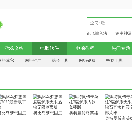
讯飞输入法
追书神器
游戏攻略
电脑软件
电脑教程
热门专题
网络其它
网络推广
站长工具
网络硬盘
书签工具
机
邮件处理
服务器类
远程监控
网络购物
网页制
奥比岛梦想国度
奥比岛梦想国度
奥特曼传奇英雄
奥特曼传奇英
2025最新版下载
破解版无限晶钻
2破解版内购免
2破解版无限
无限奥币版
费版
石直接购买全