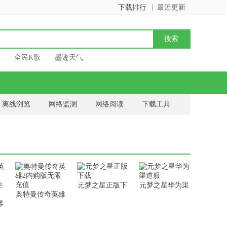
下载排行
最近更新
全民K歌
墨迹天气
离线浏览
网络监测
网络阅读
下载工具
作
元梦之星正版下
元梦之星华为渠
奥特曼传奇英雄
载
道服
雄
2内购版无限充
钻
值
部