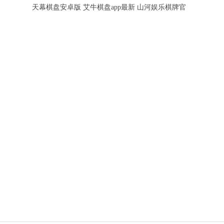
天幕棋盘安卓版
艾牛棋盘app最新
山河娱乐棋牌官
2026版本
版
方网站最新版本