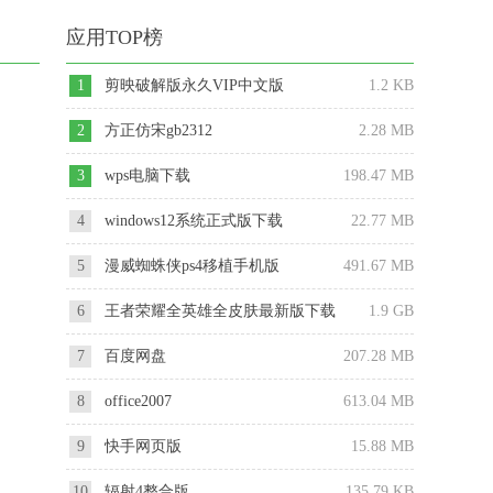
应用TOP榜
1
剪映破解版永久VIP中文版
1.2 KB
2
方正仿宋gb2312
2.28 MB
3
wps电脑下载
198.47 MB
4
windows12系统正式版下载
22.77 MB
5
漫威蜘蛛侠ps4移植手机版
491.67 MB
6
王者荣耀全英雄全皮肤最新版下载
1.9 GB
2025
7
百度网盘
207.28 MB
8
office2007
613.04 MB
9
快手网页版
15.88 MB
10
辐射4整合版
135.79 KB