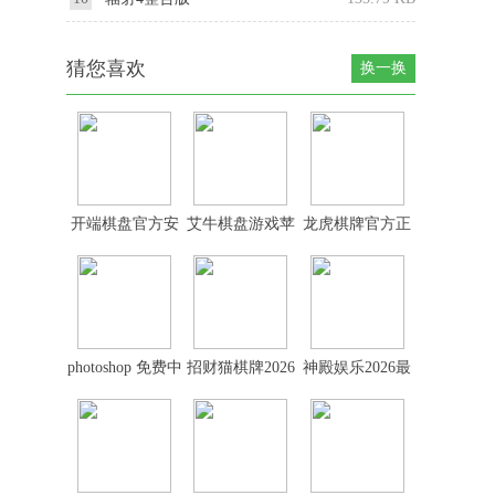
猜您喜欢
换一换
开端棋盘官方安
艾牛棋盘游戏苹
龙虎棋牌官方正
卓版
果版本
版2026最新版
photoshop 免费中
招财猫棋牌2026
神殿娱乐2026最
文版
最新官网版
新版官网版