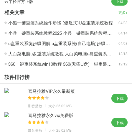
云半径官方正版
下载
面满足用户对新系统的不同交互要求。
2、将关机声音改为清脆悦耳，减少系统卡关机画面关机的可能性，
相关文章
更多+
最大限度地简化系统的安装程序和操作。
小熊一键重装系统操作步骤 (傻瓜式)U盘重装系统教程
04/23
3、基本状态下自动更新功能关闭，不需要专业知识，共享打印时出
小兵一键重装系统教程2025 小兵一键重装系统教程图解
04/14
现的错误，磁盘关闭后自动播放。
4、集成了多种清洁服务功能，安装时系统软件会自动分配磁盘，保
u盘重装系统步骤图解 u盘重装系统(自己电脑)步骤图解和详细教程
04/08
证系统清洁安全，优化了共享打印服务。
大白菜电脑u盘重装系统教程 大白菜电脑u盘重装系统教程方法介绍(多图)
12/18
360一键重装系统win10教程 360(无需U盘)一键重装系统win10超简单教程
12/12
U深度一键重装系统下载攻略心得：
软件排行榜
1、通过减少驱动程序不兼容而发生的系统问题或硬件故障的危险，
自动安装相当于大部分硬件的驱动程序。
喜马拉雅VIP永久最新版
2、本地扫描与网络结果搜索，智能识别+预解压缩技术提供很高的
下载
性能，操作更加顺畅，终止无响应程序。
影音播放
大小:25.02 MB
3、无垃圾，采用esd格式，但用户可根据需要手动打开，是一种简
喜马拉雅永久vip免费版
便的清洁服务模式，系统是万能驱动装置。
下载
4、台式电脑打开数字键盘，安装系统，就能有效地防止外部病毒通
影音播放
大小:25.02 MB