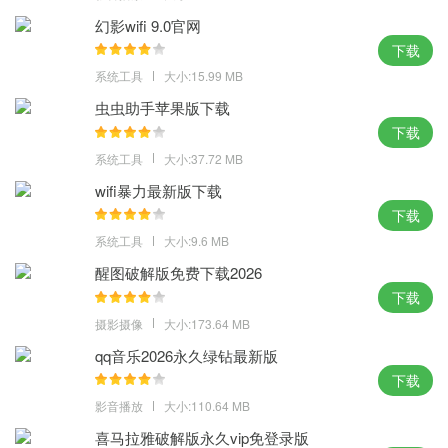
过网络入侵，确保用户的系统使用安全。
幻影wifi 9.0官网
U深度一键重装系统下载体验点评：
下载
系统工具
大小:15.99 MB
满意的玩法，赋予电脑各种生命的绽放，U深度一键重装系统下载，
虫虫助手苹果版下载
系统重装，要什么要求呀。
下载
MD5：202108A49DAA1B590DF851B4849B70B4
系统工具
大小:37.72 MB
SHA1：DD0AEAD3EFF310C4C787F19408C09FFB67577076
wifi暴力最新版下载
下载
系统工具
大小:9.6 MB
醒图破解版免费下载2026
下载
摄影摄像
大小:173.64 MB
qq音乐2026永久绿钻最新版
下载
影音播放
大小:110.64 MB
喜马拉雅破解版永久vip免登录版