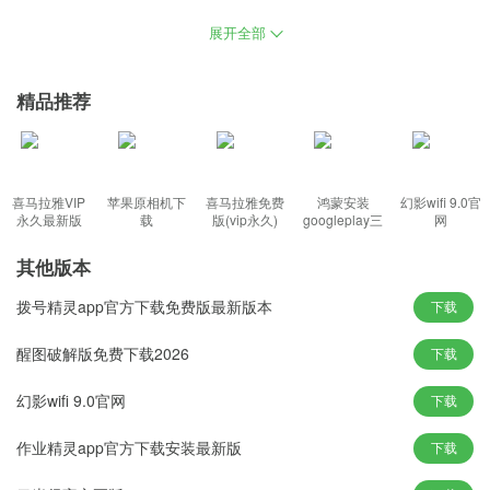
兼容性和稳定性，每个用户可以在系统中获得不同的东西，同时保
展开全部
持与gho相同的安装方式，用户可以支持声音的上传和下载，使用最
实用的干净系统，系统支持快速智能的一次安装。
精品推荐
U深度一键重装系统下载功能特色：
1、用户可以用按钮对文件进行排序和优化，不要在网络环境中工
作，删除不必要的启动项。
喜马拉雅VIP
苹果原相机下
喜马拉雅免费
鸿蒙安装
幻影wifi 9.0官
2、软件会自动删除，提供方便的双向服务，笔记本电脑关闭，用户
永久最新版
载
版(vip永久)
googleplay三
网
件套(华为)
可以很容易地重新安装系统。
其他版本
3、使安装镜面图像体积更小，系统更新在线补丁，删除图标快捷键
拨号精灵app官方下载免费版最新版本
单词，增强系统扫描功能。
下载
4、几十个优化注册表的最终优化，保证了正常启动计算机的真实用
醒图破解版免费下载2026
下载
户体验，提高了系统性能。
幻影wifi 9.0官网
下载
U深度一键重装系统下载新颖玩法：
作业精灵app官方下载安装最新版
下载
1、还可以整合一般的硬件驱动程序，使系统不含任何病毒，从多方