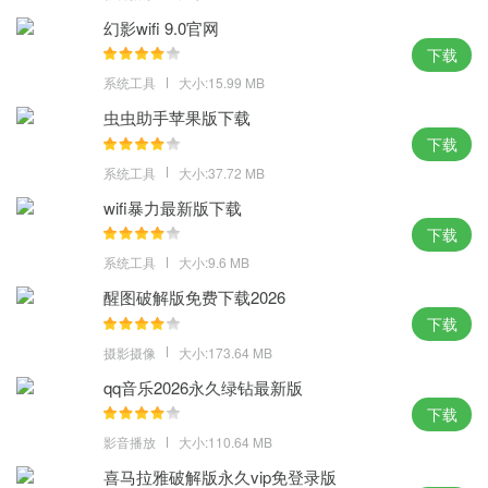
时间和精力的浪费，显示出强大的兼容性。
幻影wifi 9.0官网
系统之家一键重装系统工具下载体验点评：
下载
系统工具
大小:15.99 MB
是选择自己心仪的系统，还是选择最适配的，都没有问题，系统之
虫虫助手苹果版下载
家一键重装系统工具下载，胆子大一点，大不了随时重装，几分钟
下载
时间。
系统工具
大小:37.72 MB
MD5：0A83101504D9B938D5C25E3B26B80562
SHA1：F0F07F8855840D09ED43F08EFBA023848C917B90
wifi暴力最新版下载
下载
系统工具
大小:9.6 MB
醒图破解版免费下载2026
下载
摄影摄像
大小:173.64 MB
qq音乐2026永久绿钻最新版
下载
影音播放
大小:110.64 MB
喜马拉雅破解版永久vip免登录版