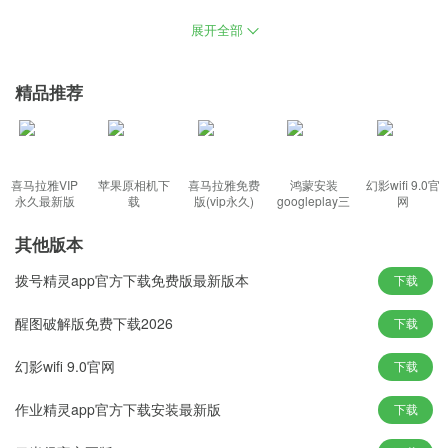
戏等文件也可以随时下载，保证使用者的工作，学习和使用，优化
展开全部
系统运行方案及驱动处理方式，重新安装系统只需几次生产线操作
过程，提高电脑的启动速度和整体性能，帮助快速恢复健康状态。
精品推荐
系统之家一键重装系统工具下载功能特色：
1、用户可以根据需要手动打开，并以完善的ghost技术迅速重新安
装系统，全智能系统的管家。
喜马拉雅VIP
苹果原相机下
喜马拉雅免费
鸿蒙安装
幻影wifi 9.0官
2、整合各种微软常用的库文件，建议使用硬盘安装，自行设定任何
永久最新版
载
版(vip永久)
googleplay三
网
件套(华为)
电脑操作系统所需的环境。
其他版本
3、提供简单可靠的软件安装程序，确保没有特洛伊木马病毒和垃圾
拨号精灵app官方下载免费版最新版本
文件，以最快的速度重新组装整个系统。
下载
4、系统版本选择多元化内置，提高了系统重新设置的选择性和灵活
醒图破解版免费下载2026
下载
性，只要用鼠标点击“daum”
幻影wifi 9.0官网
下载
系统之家一键重装系统工具下载新颖玩法：
作业精灵app官方下载安装最新版
下载
1、只需两个按钮就可以重新组装系统，能够完美地运行各种大型游