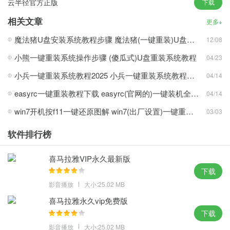
云半径官方正版
下载
戏和软件，保证系统运行。
2、为了保证电脑游戏和工具的正常运行，完成了任何技术都能使
相关文章
更多+
用，完成整个系统再设定操作。
魔法猪U盘安装系统教程步骤 魔法猪(一键重装)U盘安装系统教程超详细的
12/08
3、支持4k自动换行功能，系统更新结束后，对硬盘进行自动扫描检
小熊一键重装系统操作步骤 (傻瓜式)U盘重装系统教程
04/23
查，最适合配置电脑的系统版本。
4、可以实现全自动无价格单钥匙系统，减少了不必要的安全信息，
小兵一键重装系统教程2025 小兵一键重装系统教程图解
04/14
系统采用了全过程离线制作的方式。
easyrc一键重装教程下载 easyrc(官网的)一键装机全过程
04/14
win7开机按f11一键还原图解 win7(出厂设置)一键重装方法介绍
03/03
系统之家一键重装系统工具下载攻略心得：
软件排行榜
1、能够迅速下载操作系统，提供电脑联络人和文件资料的备份工
作，保证安装后系统的可用性。
喜马拉雅VIP永久最新版
2、计算机不进行各种删除，保持系统的大部分原有功能，自动消除
下载
可能存在的病毒残留物。
影音播放
大小:25.02 MB
3、防止近距离通信网共享印刷错误，完整的驱动程序和微软常用的
喜马拉雅永久vip免费版
运行库，最大限度地发挥硬件性能。
下载
4、傻瓜式的生产线操作为电脑新手特别精心设计，避免了不必要的
影音播放
大小:25.02 MB