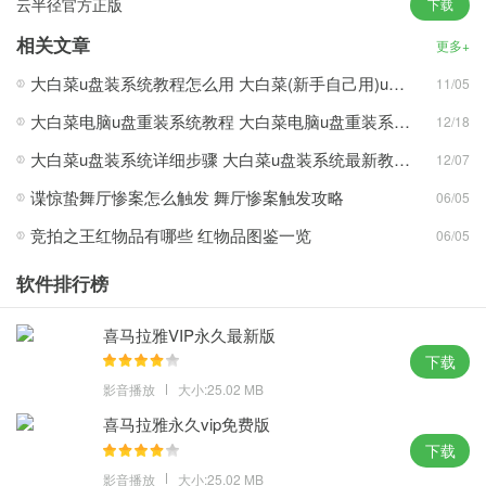
云半径官方正版
下载
1、简化iso模式制作程序，在离线状态下进行生产过程，以提高系统
运行速度，支持制作时只需要追加的一键安装功能。
相关文章
更多+
2、硬盘数据的恢复，全方位细节优化，明亮美丽，操作极其方便简
大白菜u盘装系统教程怎么用 大白菜(新手自己用)u盘装系统详细教程
11/05
单，只需几次生产线的操作过程。
大白菜电脑u盘重装系统教程 大白菜电脑u盘重装系统教程方法介绍(多图)
12/18
3、在几分钟内就可以完成usb启动盘的制作，系统版本多样化，快
速安装，想更换就更换，以保证用户数据安全。
大白菜u盘装系统详细步骤 大白菜u盘装系统最新教程(多图)
12/07
4、自定义启动usb磁盘系统加载，usb磁盘启动系统集成白菜细心制
谍惊蛰舞厅惨案怎么触发 舞厅惨案触发攻略
06/05
造，不需要任何技术就能完成整个系统的重新启动作业。
竞拍之王红物品有哪些 红物品图鉴一览
06/05
大白菜u盘装系统下载攻略心得：
软件排行榜
1、用户不需要复杂的操作，同时拥有用户最纯粹的安装过程，随时
喜马拉雅VIP永久最新版
可以帮助您维护计算机系统，特别为计算机初学者精心设计。
下载
2、它能自动识别和优化系统配置，提高了usb磁盘的启动磁盘制作
影音播放
大小:25.02 MB
速度，突出了强大的兼容性，操作非常方便快捷。
喜马拉雅永久vip免费版
3、确认没有病毒特洛伊木马，用户就不需要上网了，所有工作只要
下载
点击一次鼠标即可，在没有任何技术基础的情况下。
影音播放
大小:25.02 MB