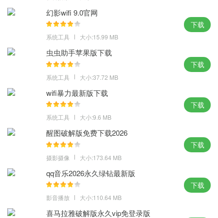
4、软件接口的设计风格更加新颖美丽，设置过程完全离线，可以感
幻影wifi 9.0官网
受到全新的使用感受，大大节省了用户的时间和精力。
下载
大白菜u盘装系统下载体验点评：
系统工具
大小:15.99 MB
虫虫助手苹果版下载
统一的设计画面之中，独特的个性化画面，你的系统就这样悄无声
下载
息的安装好了，大白菜u盘装系统下载，隐藏的设计魅力都在这里。
系统工具
大小:37.72 MB
MD5: 8D912BEE0C7DFE039DA1214753DF7C45
SHA1: 5F6FA67D90CB1C4B16F0DE695B1E3EEC390E2E78
wifi暴力最新版下载
下载
系统工具
大小:9.6 MB
醒图破解版免费下载2026
下载
摄影摄像
大小:173.64 MB
qq音乐2026永久绿钻最新版
下载
影音播放
大小:110.64 MB
喜马拉雅破解版永久vip免登录版