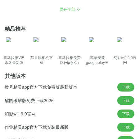
统定期向磁盘清理垃圾文件，安装过程中检查整个系统的空间列宏
展开全部
观特洛伊木马，大家是否有出色的兼容性和稳定性都可以，磁盘获
得双重使用快捷和方便，开始菜单优化显示器项目，用户使用时可
精品推荐
以放心了。
大白菜u盘装系统下载功能特色：
1、解决了自制光盘和光盘更换系统的不便之处，增加了“使用教
喜马拉雅VIP
苹果原相机下
喜马拉雅免费
鸿蒙安装
幻影wifi 9.0官
程”功能按钮，制作过程全部保密不上网。
永久最新版
载
版(vip永久)
googleplay三
网
件套(华为)
2、支持几乎所有的usb磁盘，帮助用户在安装过程中完全扫描磁盘
其他版本
文件数据，通过愚蠢式的生产线操作。
拨号精灵app官方下载免费版最新版本
3、系统纯正无毒等实用程序，强制安装，安装高级版本的机器，真
下载
正快速的一把万能u盘启动，实现自由的系统交替。
醒图破解版免费下载2026
下载
4、电脑初学者一学就能马上学会，用自动智能化检查目前的电脑信
息，集成市场上的主流硬件驱动程序。
幻影wifi 9.0官网
下载
作业精灵app官方下载安装最新版
下载
大白菜u盘装系统下载新颖玩法：