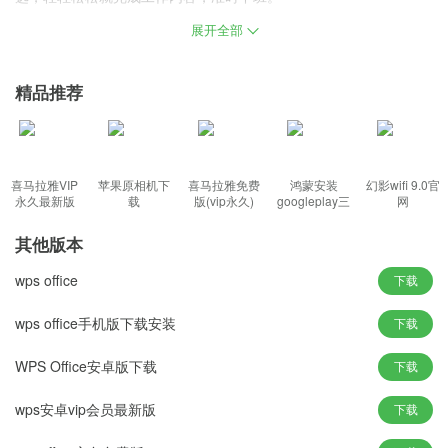
展开全部
wps下载并安装简介：
wps是一款功能强大的电脑办公软件，拥有多种办公套件和海量的办
精品推荐
公模板，可以用于在一个易于访问的位置组织笔记、文件和资源，
很好的满足用户多平台、多设备的办公需求，帮助用户轻松提高办
公效率。
喜马拉雅VIP
苹果原相机下
喜马拉雅免费
鸿蒙安装
幻影wifi 9.0官
下载wps手机版功能：
永久最新版
载
版(vip永久)
googleplay三
网
件套(华为)
其他版本
1、扩大模板的丰富性，支持多种文件格式的导入输出，随时随地的
wps office
下载
阅读、编辑和保存文档。
wps office手机版下载安装
下载
2、内置了文字、表格、演示三大功用模块，提供强大的数据分析和
可视化功能。
WPS Office安卓版下载
下载
3、云端同步数据的方式，可与其他同事一起编辑处理同一个文件，
非常适合办公人员使用。
wps安卓vip会员最新版
下载
wps特色：