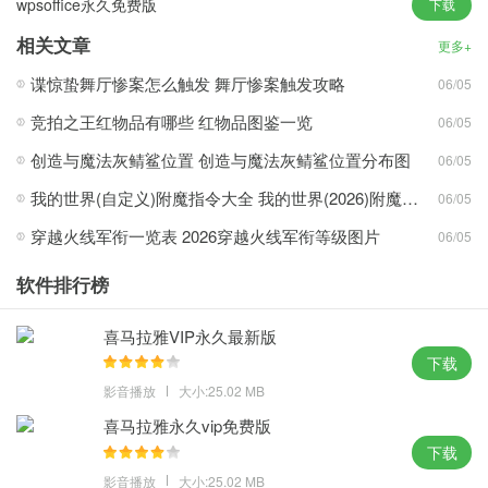
wpsoffice永久免费版
下载
相关文章
更多+
谍惊蛰舞厅惨案怎么触发 舞厅惨案触发攻略
06/05
1、提供了专用公式输入编辑器，更方便用户快速录入公式，在一个
位置存储并跟踪自己的所有想法和笔记。
竞拍之王红物品有哪些 红物品图鉴一览
06/05
2、在很多细节上也做了大量的优化，帮助用户用最简单快捷地方式
创造与魔法灰鲭鲨位置 创造与魔法灰鲭鲨位置分布图
06/05
完成自己的工作。
我的世界(自定义)附魔指令大全 我的世界(2026)附魔指令代码大全
06/05
3、内存占用低，运行速度快，文字自动在列中重排，创建出类拔萃
穿越火线军衔一览表 2026穿越火线军衔等级图片
的演示文稿。
06/05
WPS官方下载亮点：
软件排行榜
1、提供了专业人员用于简化数据处理的电子表格工具，可以直接手
喜马拉雅VIP永久最新版
绘多行多列表格、快速增加行列。
下载
2、支持xls/xlsx文档的查看和编辑，能够满足用户的全部办公需求，
影音播放
大小:25.02 MB
一直以免费且高效收到广大用户喜爱。
喜马拉雅永久vip免费版
3、可以在互联网上下载各式各样的模板，提供成套的图标、图形、
下载
符号， 满足您各种要求。
影音播放
大小:25.02 MB