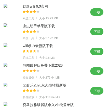
4、功能的操作方法设计得简单易用，在经典与新界面中无需重新学
幻影wifi 9.0官网
习就可上手，轻松对其进行访问。
下载
wps激活码序列号：
系统工具
大小:15.99 MB
虫虫助手苹果版下载
7LR67-WTXPA-KLUHV-GEK2E-QW4CK
下载
EUYTH-3KWKL-PJMX7-XBCPW-9U2DD
系统工具
大小:37.72 MB
9DP6T-9AGWG-KWV33-9MPC8-JDCVF
7G2HE-JR8KL-ABB9D-Y7789-GLNFL
wifi暴力最新版下载
下载
U2PWU-H7D9H-69T3B-JEYC2-3R2NG
系统工具
大小:9.6 MB
R8R8P-MTT6F-KLRPM-J7CAB-PJM8C
A4XV7-QP9JN-E7FCB-VQFRD-4NLKC
醒图破解版免费下载2026
下载
U272H-HH2F6-WDG36-ULUPX-PCHTJ
摄影摄像
大小:173.64 MB
wps办公软件下载小编点评：
qq音乐2026永久绿钻最新版
再多的数据表格要建立归纳，用wps去广告下载也只是一会儿的事
下载
情，根本就不需要花费太多的时间。
影音播放
大小:110.64 MB
喜马拉雅破解版永久vip免登录版