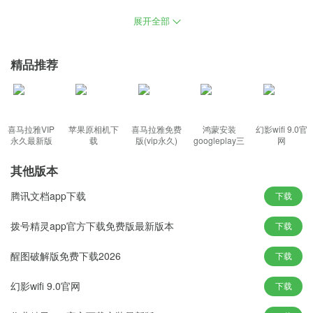
腾讯文档电脑版下载是一款办公类的软件，你可以使用软件在线编
展开全部
辑，同时可支持多人协作，为用户移动办公提供便利，可以将自己
的重要文档上传到软件中保存，而且支持多个平台你可以跨平台的
精品推荐
对文件进行处理非常便捷。
功能：
喜马拉雅VIP
苹果原相机下
喜马拉雅免费
鸿蒙安装
幻影wifi 9.0官
永久最新版
载
版(vip永久)
googleplay三
网
件套(华为)
1、软件模板多样，多端实时编辑Word/Excel，拥有腾讯多年积累的
其他版本
文件传输和存储专业技术保障
2、实时查看协作者的修改内容，有会议纪要、项目管理、日报等各
腾讯文档app下载
下载
类word&excel模板，文档安全尽在掌控
拨号精灵app官方下载免费版最新版本
下载
3、QQ/TIM内的在线文档信息，腾讯文档支持多人同时在线编辑，
自动实时同步至腾讯文档
醒图破解版免费下载2026
下载
4、多类型设备皆可顺畅访问，腾讯文档支持会议纪要、日报、项目
管理信息表等各类Word/Excel模板
幻影wifi 9.0官网
下载
特色：