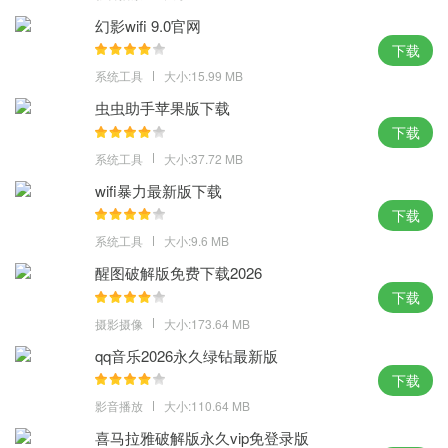
3、版权有保障云端存储加密技术为文档安全保驾护航，文档支持展
幻影wifi 9.0官网
示水印所有文件安全加密
下载
4、还可以设置查看及编辑权限，文档的保密性更上一层不受网络信
系统工具
大小:15.99 MB
号影响，一键汇总至在线表格
虫虫助手苹果版下载
优势：
下载
系统工具
大小:37.72 MB
1、在线办公的特色就是可以随时随地满足办公需求，腾讯文档支持
云端直接编辑，移动办公更轻松
wifi暴力最新版下载
下载
2、支持自主设置文档权限，更有云端存储加密技术保障，不用担心
系统工具
大小:9.6 MB
断网断电导致编辑的内容丢失
3、微软Excel、Word可与腾讯文档相互转换，过期无法访问链接文
醒图破解版免费下载2026
下载
档安全可控有保障及时接收权限通知和产品动态
4、可以帮助用户更好的协作编辑文档，完全免费单文件协作人数无
摄影摄像
大小:173.64 MB
上限无限次使用翻译功能
qq音乐2026永久绿钻最新版
下载
小编点评：
影音播放
大小:110.64 MB
一个人搞不定的文档那就让其他的人来帮你忙吧，腾讯文档电脑版
喜马拉雅破解版永久vip免登录版