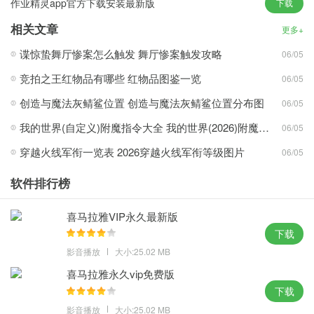
作业精灵app官方下载安装最新版
下载
相关文章
更多+
谍惊蛰舞厅惨案怎么触发 舞厅惨案触发攻略
06/05
1、可自主设置查看及编辑权限，腾讯文档支持QQ/TIM/微信直接登
录，无需单独注册
竞拍之王红物品有哪些 红物品图鉴一览
06/05
2、分享链接给QQ/TIM/微信好友、微博及朋友圈，可以直接在线编
创造与魔法灰鲭鲨位置 创造与魔法灰鲭鲨位置分布图
06/05
辑并同步文档的内容
我的世界(自定义)附魔指令大全 我的世界(2026)附魔指令代码大全
06/05
3、拥有强大的文档权限设置能力，自主设置查看及编辑权限，强大
穿越火线军衔一览表 2026穿越火线军衔等级图片
的分享功能让协作更容易
06/05
4、编辑文档时系统自动保存，不受网络信号影响，云端存储加密技
软件排行榜
术为文档安全保驾护航
喜马拉雅VIP永久最新版
亮点：
下载
1、编辑文档时系统自动保存，多类型设备皆可顺畅访问，独立服务
影音播放
大小:25.02 MB
器部署所有文件安全加密
喜马拉雅永久vip免费版
2、多人协作无需反复收发文件，实时查看协作者的修改内容可同步
下载
多种设备类型轻松提升工作效率
影音播放
大小:25.02 MB