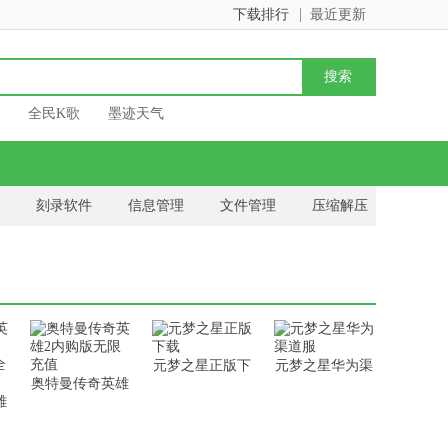
下载排行
最近更新
全民K歌
墨迹天气
刻录软件
信息管理
文件管理
压缩解压
驱
office软件
元梦之星正版下
元梦之星华为渠
奥特曼传奇英雄
载
道服
雄
2内购版无限充
钻
值
部