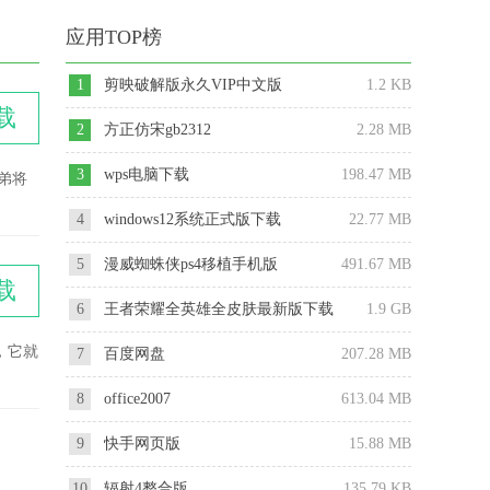
应用TOP榜
1
剪映破解版永久VIP中文版
1.2 KB
载
2
方正仿宋gb2312
2.28 MB
3
wps电脑下载
198.47 MB
弟将
4
windows12系统正式版下载
22.77 MB
5
漫威蜘蛛侠ps4移植手机版
491.67 MB
载
6
王者荣耀全英雄全皮肤最新版下载
1.9 GB
2025
，它就
7
百度网盘
207.28 MB
8
office2007
613.04 MB
9
快手网页版
15.88 MB
10
辐射4整合版
135.79 KB