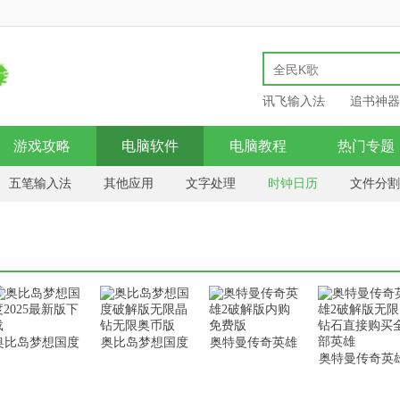
讯飞输入法
追书神器
游戏攻略
电脑软件
电脑教程
热门专题
五笔输入法
其他应用
文字处理
时钟日历
文件分割
理
扫描打印
书籍制作
字体工具
记事管理
虚拟光
奥比岛梦想国度
奥比岛梦想国度
奥特曼传奇英雄
奥特曼传奇英
2025最新版下载
破解版无限晶钻
2破解版内购免
2破解版无限
无限奥币版
费版
石直接购买全