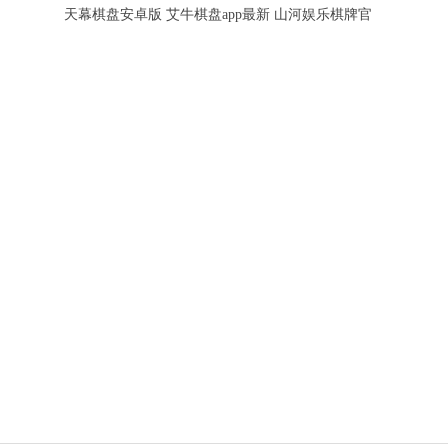
天幕棋盘安卓版
艾牛棋盘app最新
山河娱乐棋牌官
2026版本
版
方网站最新版本