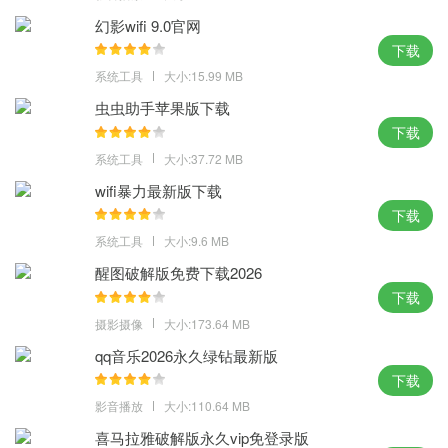
1、将经常使用的网络文件夹共享，适应各种新旧主机及笔记本使
幻影wifi 9.0官网
用，方便日后清楚知道系统的安装时间，改进和增加更多的触摸手
下载
势和滑动操作；
系统工具
大小:15.99 MB
2、用于机器学习和其他计算密集型工作流，启动速度和执行速度也
虫虫助手苹果版下载
很快，保持系统稳定性和兼容性，精心修复系统安全漏洞；
下载
3、解决市面上所有nvme固态硬盘系统安装问题，获取到优质稳定
系统工具
大小:37.72 MB
的全新系统玩法，为你带来不错的简单功能操作，集成虚拟机及VB
wifi暴力最新版下载
等常用运行库。
下载
体验点评：
系统工具
大小:9.6 MB
有着非常实用的工具，面对更好的生活办公使用，多年的打磨修复
醒图破解版免费下载2026
下载
了几乎所有的BUG，小内存的安装也不是毫无用处的。
摄影摄像
大小:173.64 MB
MD5：1560FT3EKK3451S3684TT0E6W4331F11
SHA1：G13DU46532T75388IJQ3DH03Y35411892G52T1RI
qq音乐2026永久绿钻最新版
下载
影音播放
大小:110.64 MB
喜马拉雅破解版永久vip免登录版