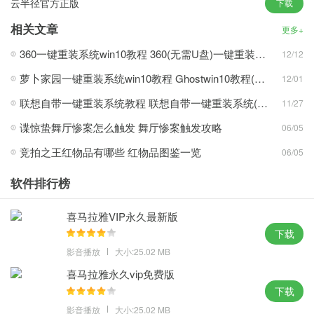
云半径官方正版
下载
率大大降低，GHO文件制作是离线状态，去掉右键不常用新建菜
单；
相关文章
更多+
3、可以轻松无忧的维护已安装的备份，移除了许多无用功能和服
360一键重装系统win10教程 360(无需U盘)一键重装系统win10超简单教程
12/12
务，支持多窗口打开和一键查看操作，保持系统稳定性和兼容性。
萝卜家园一键重装系统win10教程 Ghostwin10教程(多图)
12/01
新颖玩法：
联想自带一键重装系统教程 联想自带一键重装系统(win7/win10/win11)详细操作步骤
11/27
1、非常适合用于办公的用户，免激活技术让你安装好联网即可永久
谍惊蛰舞厅惨案怎么触发 舞厅惨案触发攻略
06/05
激活，所有网络已经设置为按流量计费，卸载稳定性和可靠性高的
竞拍之王红物品有哪些 红物品图鉴一览
06/05
冗馀驱动程序；
2、原版系统的过程中一般不会出现运行不稳定的情况，确保优化的
软件排行榜
同时保证系统的稳定，阻止显示方向更改问题，只要点击屏幕草图
选项即可立即截屏；
喜马拉雅VIP永久最新版
3、让你对于系统中的功能进行操作体验，非常轻松通过简单的玩法
下载
进行下载安装，非常清爽整洁的系统页面，使用系统特别调整了管
影音播放
大小:25.02 MB
理共享的功能。
喜马拉雅永久vip免费版
下载
攻略心得：
影音播放
大小:25.02 MB