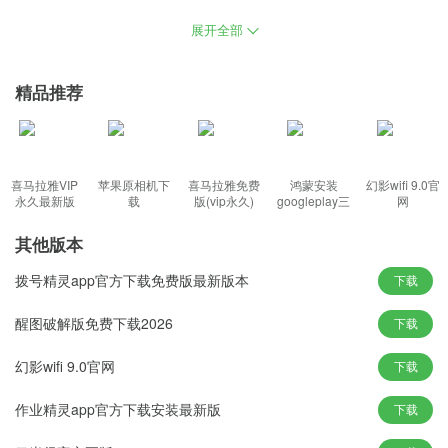
用，完美的系统速率带给玩家无所畏惧的系统安全使用，流畅的响
展开全部
应让用户可以从容的使用一切，只有优化没有精简的系统镜像，更
全更方便的功能熟练起来。
精品推荐
丰富内容：
微软win10下载工具专业版系统官网下载，让系统运行更加稳定，使
喜马拉雅VIP
苹果原相机下
喜马拉雅免费
鸿蒙安装
幻影wifi 9.0官
Win10系统管理简单，清除目标计算机上所有剩余的病毒信息，确保
永久最新版
载
版(vip永久)
googleplay三
网
件套(华为)
恢复效果接近新安装的版本，把ESD转换成ISO的镜像光盘挂载安
其他版本
装，启动服务经过仔细筛选，各种模式内容功能能够非常轻松的进
行使用。
拨号精灵app官方下载免费版最新版本
下载
功能特色：
醒图破解版免费下载2026
下载
1、安装过程全自动无人值守，带来了暗黑主题模式的文件资源管理
幻影wifi 9.0官网
下载
器，安卓设备则可以获得权限后发送和读取短信，为你带来纯净的
系统操作；
作业精灵app官方下载安装最新版
下载
2、以企业版为基础进行的定制和精简，自主控制更新情况且更新频