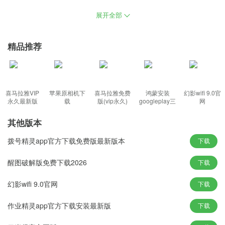
休息下的工夫就能安装好，非常实用且安全的操作系统，保存你最
展开全部
重要的数据，在这个版本中有着自己的系统优势，整合了不少特性
工具。
精品推荐
丰富内容：
ghost win11正式版精简32位最纯净版下载，可通过多种方式满足用
喜马拉雅VIP
苹果原相机下
喜马拉雅免费
鸿蒙安装
幻影wifi 9.0官
户的需求，提供最便利的纯粹的服务模式，媒体用户可以获取不同
永久最新版
载
版(vip永久)
googleplay三
网
件套(华为)
组件的安装包，可在相当广泛的设备上运行，也是跨越了win10时代
其他版本
的制作，作者lopatkin是位俄罗斯系统精简狂人，通过控制面板配置
DNS新版本很方便。
拨号精灵app官方下载免费版最新版本
下载
功能特色：
醒图破解版免费下载2026
下载
1、自动完成对于电脑硬盘的分区，鼠标右键菜单的执行功能进行优
幻影wifi 9.0官网
下载
化；
2、在这里轻松体会到电脑系统的便利性，可以在系统中添加更多快
作业精灵app官方下载安装最新版
下载
捷方式；