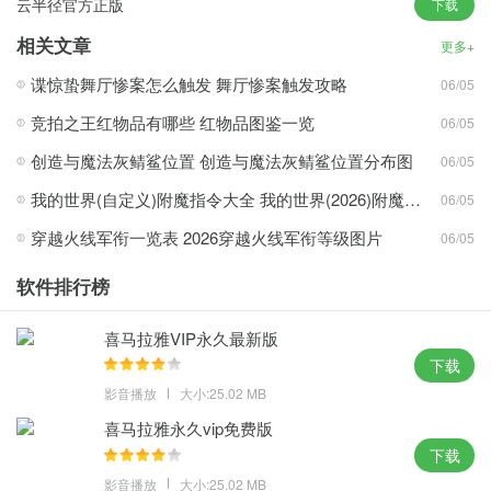
云半径官方正版
下载
3、使您能够快速重新安装高质量的系统，内部捆绑软件和额外的坏
捆绑插件。
相关文章
更多+
新颖玩法：
谍惊蛰舞厅惨案怎么触发 舞厅惨案触发攻略
06/05
1、各种各样的纯粹的服务功能，可以轻松的实现真正的告诉运行；
竞拍之王红物品有哪些 红物品图鉴一览
06/05
2、提供一个让人平静而富有创意的空间，基层整体是没有太多变化
创造与魔法灰鲭鲨位置 创造与魔法灰鲭鲨位置分布图
06/05
的；
我的世界(自定义)附魔指令大全 我的世界(2026)附魔指令代码大全
06/05
3、为不同的用户提供不同的操作模式，可以方便地提供各种便捷的
穿越火线军衔一览表 2026穿越火线军衔等级图片
06/05
服务。
攻略心得：
软件排行榜
1、系统进行深度精简优化过的系统，可以提高网速和加快用户速
喜马拉雅VIP永久最新版
度；
下载
2、可以在电脑上畅玩安卓游戏，注册表信息还是系统都进行了全面
影音播放
大小:25.02 MB
设置；
喜马拉雅永久vip免费版
3、具有更稳定的生态和安全环境，综合法律系统服务权限智能激活
下载
功能。
影音播放
大小:25.02 MB