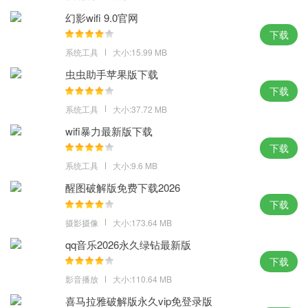
体验点评：
幻影wifi 9.0官网
下载
些许的自信带来最简单的操作，一键的装机使用，整体的系统更加
系统工具
大小:15.99 MB
的小也更加的柔和了。
虫虫助手苹果版下载
MD5：F15R435S5D56G12356GYDU0VFD321GK7
下载
SHA1：1GD156R786F6C267G4663HTT342H1HF1353N51F8
系统工具
大小:37.72 MB
wifi暴力最新版下载
下载
系统工具
大小:9.6 MB
醒图破解版免费下载2026
下载
摄影摄像
大小:173.64 MB
qq音乐2026永久绿钻最新版
下载
影音播放
大小:110.64 MB
喜马拉雅破解版永久vip免登录版