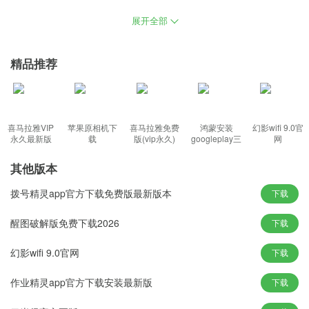
小智双核浏览器2022最新版下载是一款内置Chrome和IE内核的安全
展开全部
双核浏览器，支持多台设备间云同步、鼠标手势等多项功能，既能
享受到高速浏览体验,也可通过双核引擎实现智能无缝切换,实现畅快
精品推荐
的购物、网银支付体验。
功能：
喜马拉雅VIP
苹果原相机下
喜马拉雅免费
鸿蒙安装
幻影wifi 9.0官
永久最新版
载
版(vip永久)
googleplay三
网
件套(华为)
1、支持扩展功能可以在软件管理自己安装的扩展程序，可以在软件
其他版本
下载新的扩展程序加载到小智双核浏览器
2、内核基于强劲的chromium65，可以极速的进行启动，支持皮肤
拨号精灵app官方下载免费版最新版本
下载
功能，您也可以在软件设置浏览器顶部皮肤效果
醒图破解版免费下载2026
下载
3、可以在浏览历史直接打开以前访问的地址，方便您找到上次查看
的内容
幻影wifi 9.0官网
下载
4、内置了简易美观的新标签页，不需要首页也可以去直接的使用了
作业精灵app官方下载安装最新版
下载
特色：