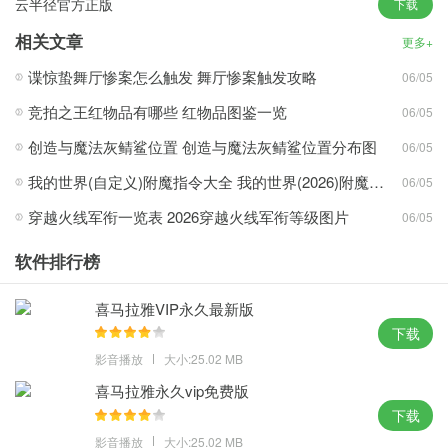
云半径官方正版
下载
相关文章
更多+
1、小智双核浏览器可以访问全部网站，需要打开的网站都可以在软
谍惊蛰舞厅惨案怎么触发 舞厅惨案触发攻略
06/05
件顶部输入域名地址
2、浏览器运行起来十分的快速而且特别的方便，可以将最常用和最
竞拍之王红物品有哪些 红物品图鉴一览
06/05
热门的网站去定制到新的标签页，
创造与魔法灰鲭鲨位置 创造与魔法灰鲭鲨位置分布图
06/05
3、自动识别剪切板内容，提供浏览历史查看，浏览器会自动记住每
我的世界(自定义)附魔指令大全 我的世界(2026)附魔指令代码大全
06/05
次访问的网页地址
穿越火线军衔一览表 2026穿越火线军衔等级图片
4、内置简易美观的新标签页，不再需要首页也不怕流氓修改首页了
06/05
亮点：
软件排行榜
1、所有不管是在上网速度上还是网站兼容性都是十分强大的，能让
喜马拉雅VIP永久最新版
你们根据自己的使用习惯设置能够支持网站编辑和换肤功能
下载
2、支持自动修复Adobe Flash Player和解决Flash Player锁区的问
影音播放
大小:25.02 MB
题，便捷切换搜索引擎
喜马拉雅永久vip免费版
3、可以更加好的打造自己的独特浏览器，启动速度快功能强大一键
下载
开启极速上网模式
影音播放
大小:25.02 MB