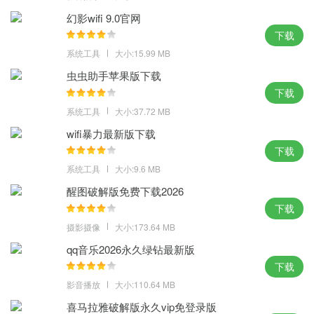
4、能够让大家去选择自己需要的皮肤，还能够让你们去自定义自己
幻影wifi 9.0官网
的导航网页
下载
优势：
系统工具
大小:15.99 MB
虫虫助手苹果版下载
1、IE9/IE10/IE11版本内核，同时拥有更加稳定、快速的Chrome内
下载
核，轻盈主页带来全新体验
系统工具
大小:37.72 MB
2、基于强劲内核Chromium75极速启动秒开网页，还支持多台设备
间云同步、鼠标手势等多项功能
wifi暴力最新版下载
下载
3、将最常用、最热门的网站定制到新标签页，支持网址编辑和换
系统工具
大小:9.6 MB
肤，沉浸式横向全屏体验非一般
4、智能拦截垃圾广告还有病毒木马的入侵，拥有极简风格的主页满
醒图破解版免费下载2026
下载
足你快速搜索的需求，还可以设置无痕上网模式
摄影摄像
大小:173.64 MB
小编点评：
qq音乐2026永久绿钻最新版
刚开始使用的时候以为只是个青铜，没想到竟然是个速度与兼容性
下载
的王者，小智双核浏览器下载安装 可以带你飞得浏览器。
影音播放
大小:110.64 MB
喜马拉雅破解版永久vip免登录版