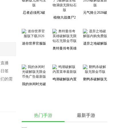
忍者必须死3破
元气骑士2026破
植物大战僵尸2
解版无限勾玉版
解版最新版
破解版全植物满
级无限钻石版
迷你世界官服版
遗弃之地破解版
奥特曼传奇英雄
下载2026
内购免费版
破解版无限钻石
无限金币版
看直播
每日签
族们的需
鸣潮破解版内置
鹅鸭杀破解版无
我的休闲时光破
菜单最新版
限金币版
解版无限金币免
广告最新版
热门手游
最新手游