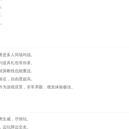
励。
誉。
趣。
者是多人同场对战。
利道具礼包等你拿。
就算断线也能重连。
验证，自由度超高。
作为游戏背景，非常养眼，视觉体验极佳。
虎生威，尽情玩。
，边玩牌边交友。