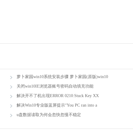
萝卜家园win10系统安装步骤 萝卜家园(原版)win10
系统安装步骤图
关闭win10IE浏览器账号密码自动填充功能
解决开不了机出现ERROR 0210:Stuck Key XX
Please F1 的方法
解决Win10专业版蓝屏提示“You PC ran into a
problem...的技巧
u盘数据读取为何会忽快忽慢不稳定