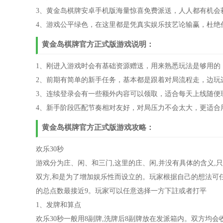
3、黄金岛棋牌安卓手机版海量惊喜免费派送，人人都有机会
4、游戏公平绿色，在这里都是凭真实娱乐技艺论输赢，杜绝
黄金岛棋牌官方正式版游戏说明：
1、刚进入游戏时会有基础资源赠送，用来熟悉玩法是够用的
2、前期有简单的新手任务，基本都是跟着对局流程走，边玩
3、连续登录会有一些额外内容可以领取，适合每天上线随便
4、新手阶段匹配节奏相对友好，对局压力不会太大，更适合
黄金岛棋牌官方正式版游戏攻略：
欢乐30秒
游戏分为庄、闲、和三门,这里的庄、闲,并没有具体的含义,
双方,和是为了增加娱乐性而设立的。玩家根据自己的想法可任意
的总点数最接近9。玩家可以任意选择一方下註或者打平
1、发牌和算点
欢乐30秒一般用8副牌,洗牌后8副牌放在发派箱内。双方均会