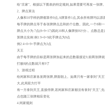
给“庄家”。根据以下图表的特定规则,如果需要可再发一张牌
2、牌点算法
人像和10字样的牌都算作0点;A牌算作1点,其余所有牌均以原
每手牌的牌点等于各张牌牌点总和的个位数。因此,一个8和一
牌点大小为:7点(8+9=17)因此10和人像牌按0计分-。点数总
算牌点实例:例1:9+0=9此手牌点为9点
例2:4+0+9=手牌点为3点
天王
由于每手牌的目标是两张牌加起来的总数最接近9,前两张牌就拿
打败8的点数就只有9了
3、游戏过程
给闲家和庄家各发两张牌,牌面朝上。如果只有一家拿到“天王”,
大,此局双方打平
有一方拿到天王,直接停牌,若闲家和庄家都没有拿到“天王”,
点也随三张牌相应变化
4.闲家规则