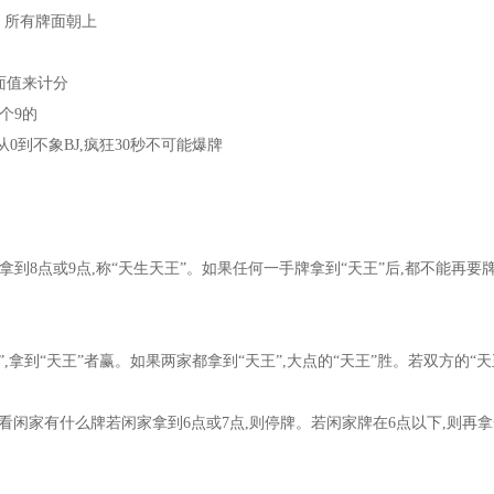
。所有牌面朝上
面值来计分
个9的
是从0到不象BJ,疯狂30秒不可能爆牌
到8点或9点,称“天生天王”。如果任何一手牌拿到“天王”后,都不能再要
拿到“天王”者赢。如果两家都拿到“天王”,大点的“天王”胜。若双方的“天
先看闲家有什么牌若闲家拿到6点或7点,则停牌。若闲家牌在6点以下,则再