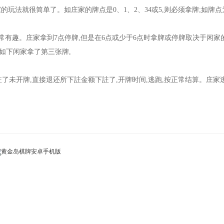
的玩法就很简单了。如庄家的牌点是0、1、2、34或5,则必须拿牌;如牌点
常有趣。庄家拿到7点停牌,但是在6点或少于6点时拿牌或停牌取决于闲家
如下闲家拿了第三张牌,
註了未开牌,直接退还所下註金额下註了,开牌时间,逃跑,按正常结算。庄家