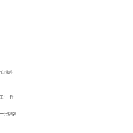
牌自然能
王”一样
拿一张牌牌