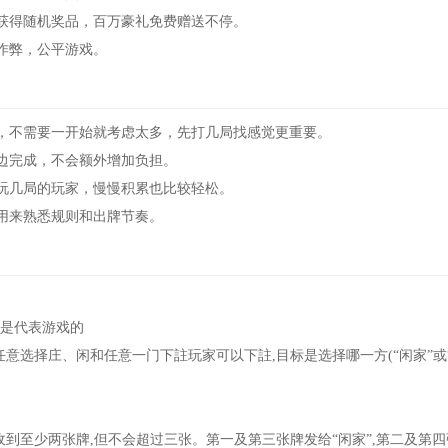
获得随机奖品，百万豪礼免费赠送不停。
作弊，公平游戏。
，不需要一开始就考虑太多，先打几局找感觉更重要。
边完成，不会额外增加负担。
玩几局的玩家，慢慢积累也比较轻松。
用来熟悉规则和出牌节奏。
只是代表游戏的
选择庄、闲和任意一门下註玩家可以下註,目标是选择哪一方(“闲家”或“
收到至少两张牌,但不会超过三张。第一及第三张牌发给“闲家”,第二及第