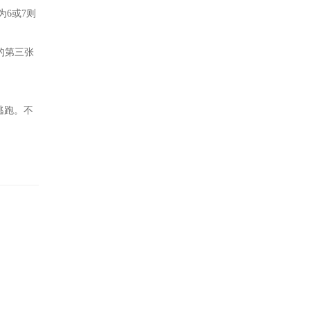
为6或7则
的第三张
逃跑。不