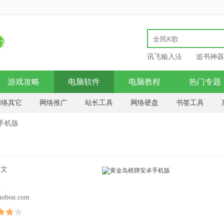
讯飞输入法
追书神器
游戏攻略
电脑软件
电脑教程
热门专题
网络其它
网络推广
站长工具
网络硬盘
书签工具
邮件处理
服务器类
远程监控
网络购物
网页制作
手机版
中文
器
uobou.com