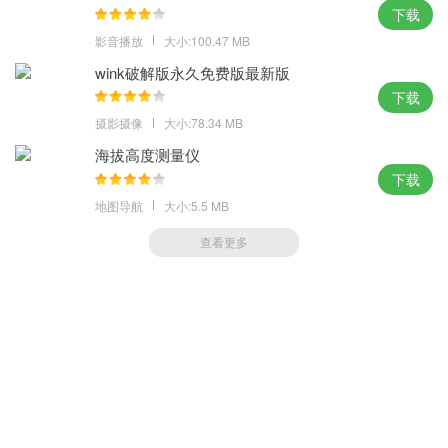
容全面速度快，你想要的全都有，可以满足你所有的浏览需求，给
下载
你最畅快的浏览体验。
影音播放
大小:100.47 MB
wink破解版永久免费版最新版
下载
摄影摄像
大小:78.34 MB
海拔高度测量仪
下载
地图导航
大小:5.5 MB
查看更多
萝卜家园 (https://m.luobou.com)
备案号:桂ICP备2024038166号-1
Copyright 2004-
2026.All Rights Reserved
备案号:桂ICP备2024038166号-1