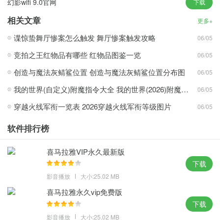
幻影wifi 9.0官网
下载
相关文章
更多+
谍惊蛰舞厅惨案怎么触发 舞厅惨案触发攻略
06/05
1、只需锁定网站图标即可一键打开常用网站，选项卡同一体框在一
行显示占用空间更少
竞拍之王红物品有哪些 红物品图鉴一览
06/05
2、internet explorer现在可以完全控制网站对你个人信息的访问，
创造与魔法灰鲭鲨位置 创造与魔法灰鲭鲨位置分布图
06/05
带给用户全新的良好体验
我的世界(自定义)附魔指令大全 我的世界(2026)附魔指令代码大全
06/05
3、Win7和IE浏览器是绝配适配性更强，规范了网页标准，使得各网
穿越火线军衔一览表 2026穿越火线军衔等级图片
站能获得更好的支持
06/05
4、Internet Explorer支持 HTML5、CSS3 等最新网络标准，兼容性
软件排行榜
极佳能适配很多网页
喜马拉雅VIP永久最新版
亮点：
下载
1、实时威胁拦截率高达 99%，浏览搜索合二为一界面更简洁浏览空
影音播放
大小:25.02 MB
间更大，充分调用显卡潜能
喜马拉雅永久vip免费版
2、与Windows 7完美结合，支持 GPU 硬件加速释放电脑 90% 空闲
下载
运算能力上网更快
影音播放
大小:25.02 MB