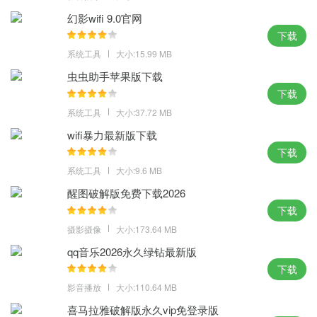
3、只需锁定网站图标即可一键打开常用网站，占用空间更少，为您
幻影wifi 9.0官网
展示更多网页内容
下载
4、支持GPU加速功能用户网页浏览速度将更快，能够为你带来更快
系统工具
大小:15.99 MB
速更流畅的用户体验
虫虫助手苹果版下载
优势：
下载
系统工具
大小:37.72 MB
1、提供了一个加载项管理器以控制ActiveX控件和浏览器帮助对
象，允许网站通过ActiveX提供丰富的内容
wifi暴力最新版下载
下载
2、规范了网页标准使得各网站能获得更好的支持，用户网页浏览速
系统工具
大小:9.6 MB
度将更快
3、多任务下载模式下载更快速，下载的可执行文件被操作系统标为
醒图破解版免费下载2026
下载
潜在的不安全因素
4、可以轻松地阅读以任何语言显示的网页，无需输入任何文字即可
摄影摄像
大小:173.64 MB
随时随地获得所需答
qq音乐2026永久绿钻最新版
下载
小编点评：
影音播放
大小:110.64 MB
电脑浏览器不再于多，一个ie浏览器电脑版官方下载 就足够了，内
喜马拉雅破解版永久vip免登录版