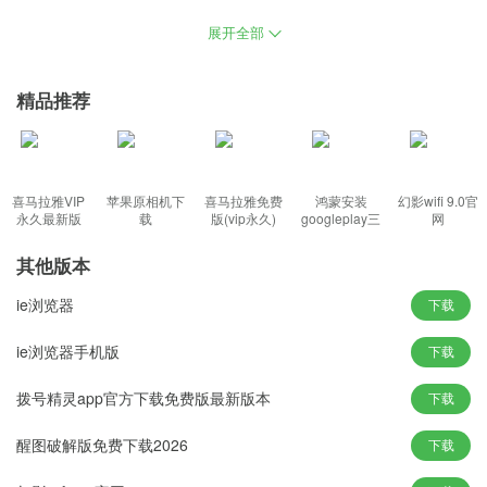
ie浏览器电脑版下载是一款小巧简洁，功能丰富强大的浏览器。内置
展开全部
海量新闻头条、免费小说影视、网址导航，可以随心所欲地打开任
意多个标签页，聚合优质精彩内容精挑细选时事热点一手掌握，体
精品推荐
验最新的浏览器体验。
功能：
喜马拉雅VIP
苹果原相机下
喜马拉雅免费
鸿蒙安装
幻影wifi 9.0官
永久最新版
载
版(vip永久)
googleplay三
网
件套(华为)
1、全新设计的界面更加简洁和高效，支持GPU加速功能，支持 HT
其他版本
ML5、CSS3 等新的网络标准
2、提供了大量的新功能，用户界面更加简洁，网页内容得到突出，
ie浏览器
下载
网页细节更丰富
ie浏览器手机版
下载
3、全面支持HTML5视频播放，更流畅的视频和交互式内容，可以
随时切换回全屏模式
拨号精灵app官方下载免费版最新版本
下载
4、界面更简洁浏览空间更大，确保个人隐私不受侵犯，每天为全球
网民抵御 300 万次恶意攻击
醒图破解版免费下载2026
下载
特色：