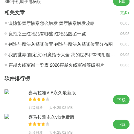
360手机助手电脑版
下载
相关文章
更多+
1、使用的过程中不会有广告出现，轻松下载、安装、管理手机资
谍惊蛰舞厅惨案怎么触发 舞厅惨案触发攻略
06/05
源。
2、支持各种品牌的手机，可以自由处理手机上的内容，方便快捷的
竞拍之王红物品有哪些 红物品图鉴一览
06/05
进行还原。
创造与魔法灰鲭鲨位置 创造与魔法灰鲭鲨位置分布图
06/05
3、所有的功能都整齐的排放在页面中等待着使用，为您的android
我的世界(自定义)附魔指令大全 我的世界(2026)附魔指令代码大全
06/05
手机注入鲜活色彩。
穿越火线军衔一览表 2026穿越火线军衔等级图片
06/05
360手机助手PC版亮点：
软件排行榜
1、支持WIFI、2G、3G等多种下载方式，不用花一分钱就可以去使
用。
喜马拉雅VIP永久最新版
2、添加、删除和全面管理手机文件，给你的手机进行全面的体检。
下载
3、一站式本地软件管理服务，有更多全新的功能等你来体验，前所
影音播放
大小:25.02 MB
未有的畅快。
喜马拉雅永久vip免费版
4、能快速导入导出通讯录短信信息，也可以设置来电铃声、壁纸、
下载
提供手机截图功能。
影音播放
大小:25.02 MB