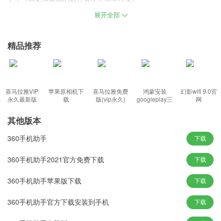
展开全部
简介：
360手机助手PC版是一款简单实用的安卓手机助手，提供了一个更
精品推荐
安全、更安全的移动资源创建平台，查看、卸载、升级一气呵成，
轻松对您的存储卡文件进行管理，为您的Android手机注入鲜活色彩
360手机助手PC版功能：
喜马拉雅VIP
苹果原相机下
喜马拉雅免费
鸿蒙安装
幻影wifi 9.0官
永久最新版
载
版(vip永久)
googleplay三
网
件套(华为)
其他版本
1、支持更多游戏软件下载，自动的去帮助用户更新应用，让你的手
机焕然一新。
360手机助手
下载
2、所有提供信息资源，可以在电脑上进行收集资料管理，绿色无
360手机助手2021官方免费下载
下载
毒，安全无忧。
3、提供超过10万款精品手机资源，可轻松对您的存储卡文件进行管
360手机助手苹果版下载
下载
理
360手机助手官方下载安装到手机
下载
360手机助手PC版特色：