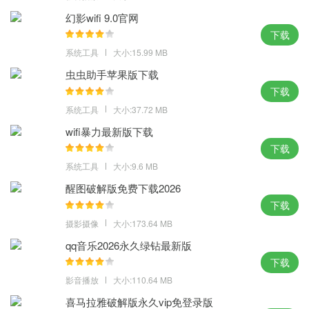
4、在压缩率和速度方面都有很好的表现，更快地完成这些任务来节
幻影wifi 9.0官网
省大量时间。
下载
小编点评：
系统工具
大小:15.99 MB
虫虫助手苹果版下载
winrar电脑版下载早就是电脑上的一款必装软件了，没有winrar软件
下载
的，就不是一台完整的可使用的电脑。
系统工具
大小:37.72 MB
wifi暴力最新版下载
下载
系统工具
大小:9.6 MB
醒图破解版免费下载2026
下载
摄影摄像
大小:173.64 MB
qq音乐2026永久绿钻最新版
下载
影音播放
大小:110.64 MB
喜马拉雅破解版永久vip免登录版