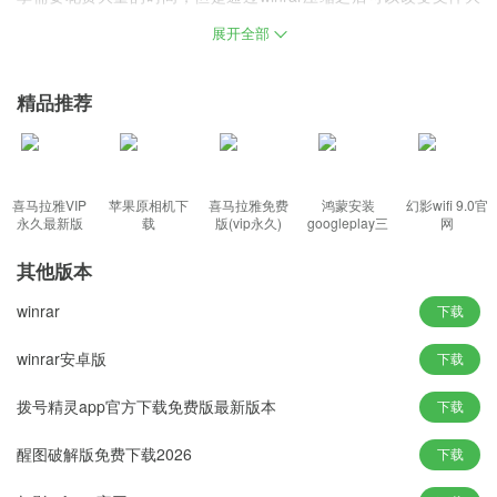
小，这样分享起来就特别的方便。
展开全部
简介：
精品推荐
winrar是目前最流行的一款解压压缩软件，支持压缩成多种格式的压
缩包文件，使用简单，操作便捷，帮助你快速解压所你的文件，并
且保证压缩包文件的安全性，满足各种格式的文件压缩的需求。
喜马拉雅VIP
苹果原相机下
喜马拉雅免费
鸿蒙安装
幻影wifi 9.0官
winrar功能：
永久最新版
载
版(vip永久)
googleplay三
网
件套(华为)
其他版本
1、提供了RAR和ZIP文件的完整支持，功能强大，给使用者以简
winrar
下载
约、灵活的感觉。
winrar安卓版
下载
2、支持鼠标拖放及外壳扩展，根据需要，将压缩后的文件保存为ZI
P或RAR的格式。
拨号精灵app官方下载免费版最新版本
下载
3、提供了可选择的、针对多媒体数据的压缩算法，压缩率对比同类
软件属于前列。
醒图破解版免费下载2026
下载
winrar特色：