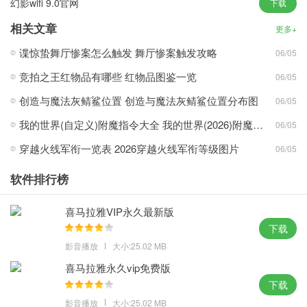
幻影wifi 9.0官网
下载
相关文章
更多+
谍惊蛰舞厅惨案怎么触发 舞厅惨案触发攻略
06/05
1、为扩展名的分卷压缩包的解压，可执行文件、对象链接库、大型
文本文件等。
竞拍之王红物品有哪些 红物品图鉴一览
06/05
2、高度成熟的原创压缩算法，可以自行调整，让你的文件变的更加
创造与魔法灰鲭鲨位置 创造与魔法灰鲭鲨位置分布图
06/05
的小巧。
我的世界(自定义)附魔指令大全 我的世界(2026)附魔指令代码大全
06/05
3、拥有极高的修复成功率，快速打开信息默认参数也更加优化，可
穿越火线军衔一览表 2026穿越火线军衔等级图片
帮助您组织压缩档案。
06/05
winrar亮点：
软件排行榜
1、用独特的多媒体压缩算法大大提高压缩率，可对压缩包进行加
喜马拉雅VIP永久最新版
密，防止文件泄露。
下载
2、独一无二的压缩技术，压缩时间根据压缩程度的不同，实现了压
影音播放
大小:25.02 MB
缩文件的更快打开时间。
喜马拉雅永久vip免费版
3、支持7-Zip创建的ZIP分卷压缩包的解压，是我们电脑上必备的解
下载
压缩工具。
影音播放
大小:25.02 MB