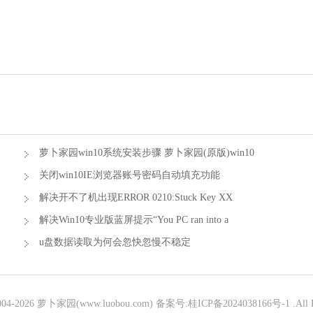
萝卜家园win10系统安装步骤 萝卜家园(原版)win10
系统安装步骤图
关闭win10IE浏览器账号密码自动填充功能
解决开不了机出现ERROR 0210:Stuck Key XX
Please F1 的方法
解决Win10专业版蓝屏提示“You PC ran into a
problem...的技巧
u盘数据读取为何会忽快忽慢不稳定
004-
2026 萝卜家园(www.luobou.com)
备案号:桂ICP备2024038166号-1
.All 