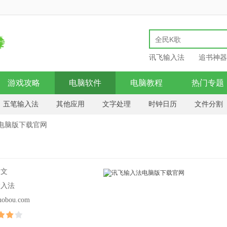
讯飞输入法
追书神器
游戏攻略
电脑软件
电脑教程
热门专题
五笔输入法
其他应用
文字处理
时钟日历
文件分割
扫描打印
书籍制作
字体工具
记事管理
虚拟光
法电脑版下载官网
中文
输入法
uobou.com