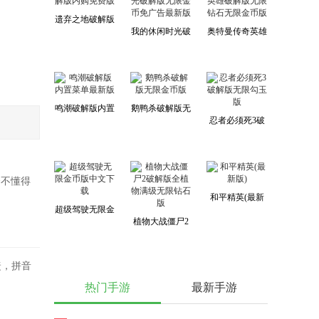
遗弃之地破解版
我的休闲时光破
奥特曼传奇英雄
内购免费版
解版无限金币免
破解版无限钻石
广告最新版
无限金币版
鸣潮破解版内置
鹅鸭杀破解版无
忍者必须死3破
菜单最新版
限金币版
解版无限勾玉版
合不懂得
和平精英(最新
超级驾驶无限金
版)
植物大战僵尸2
币版中文下载
破解版全植物满
级无限钻石版
捷，拼音
热门手游
最新手游