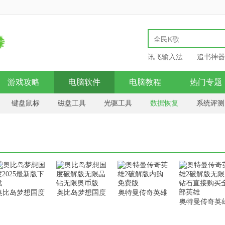
讯飞输入法
追书神器
游戏攻略
电脑软件
电脑教程
热门专题
键盘鼠标
磁盘工具
光驱工具
数据恢复
系统评测
windows7
windows8
桌面主题
卸载清理
奥比岛梦想国度
奥比岛梦想国度
奥特曼传奇英雄
奥特曼传奇英
2025最新版下载
破解版无限晶钻
2破解版内购免
2破解版无限
无限奥币版
费版
石直接购买全