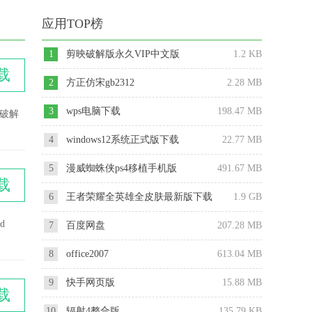
应用TOP榜
1
剪映破解版永久VIP中文版
1.2 KB
载
2
方正仿宋gb2312
2.28 MB
3
wps电脑下载
198.47 MB
y破解
4
windows12系统正式版下载
22.77 MB
5
漫威蜘蛛侠ps4移植手机版
491.67 MB
载
6
王者荣耀全英雄全皮肤最新版下载
1.9 GB
2025
d
7
百度网盘
207.28 MB
8
office2007
613.04 MB
9
快手网页版
15.88 MB
载
10
辐射4整合版
135.79 KB