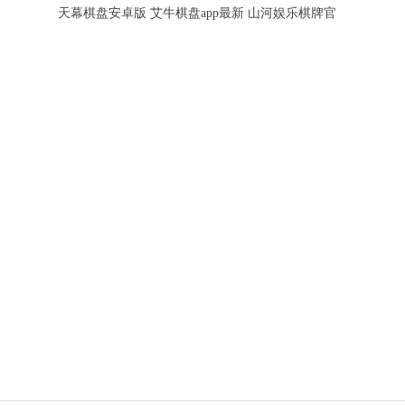
天幕棋盘安卓版
艾牛棋盘app最新
山河娱乐棋牌官
2026版本
版
方网站最新版本