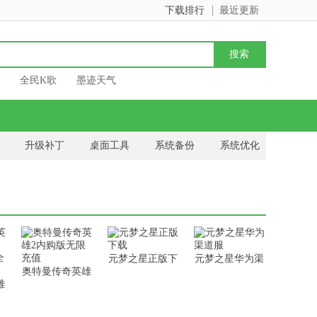
下载排行
最近更新
全民K歌
墨迹天气
升级补丁
桌面工具
系统备份
系统优化
元梦之星正版下
元梦之星华为渠
奥特曼传奇英雄
载
道服
雄
2内购版无限充
钻
值
部