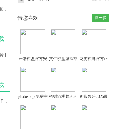
恢复，
猜您喜欢
换一换
载
工具中
开端棋盘官方安
艾牛棋盘游戏苹
龙虎棋牌官方正
卓版
果版本
版2026最新版
载
photoshop 免费中
招财猫棋牌2026
神殿娱乐2026最
的文件，
文版
最新官网版
新版官网版