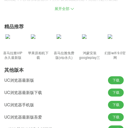
展开全部
简介：
uc浏览器是款有着大多数浏览器功能的最新网页浏览工具，一个UC
精品推荐
账号就搞定，不同设备间轻松同步标签、书签和个性设置，精彩资
讯一刷即有，热门头条轻松掌握，无须翻页就可一览到底。
uc浏览器功能：
喜马拉雅VIP
苹果原相机下
喜马拉雅免费
鸿蒙安装
幻影wifi 9.0官
永久最新版
载
版(vip永久)
googleplay三
网
件套(华为)
其他版本
1、充分利用GPU加速渲染，极速浏览，提升传输速度，网页即点即
开，节省超过30%流量。
UC浏览器最新版
下载
2、内置极速下载模块，无需手机助手，一键安装软件到手机，完美
UC浏览器最新版下载
下载
释放硬件潜能。
3、最新资讯及时提醒，都是你喜欢的，鼠标悬停即可预览大图和动
UC浏览器手机版
下载
图，阅读体验更省心。
UC浏览器最新版吾爱
下载
uc浏览器特点：