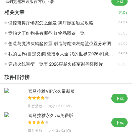
uc浏览器极速版官方版下载
下载
相关文章
更多+
1、搭载最新的Blink内核和经典Trident内核，在这里搜索各种你需要
谍惊蛰舞厅惨案怎么触发 舞厅惨案触发攻略
06/05
的内容信息。
2、依靠领先的手机移动端的技术优化，在兼顾兼容性的同时给于大
竞拍之王红物品有哪些 红物品图鉴一览
06/05
家超快速的上网体验。
创造与魔法灰鲭鲨位置 创造与魔法灰鲭鲨位置分布图
06/05
3、具备了大多数浏览器的标配功能，免费下载你需要的资源，进退
我的世界(自定义)附魔指令大全 我的世界(2026)附魔指令代码大全
06/05
浏览一点重现。
穿越火线军衔一览表 2026穿越火线军衔等级图片
06/05
uc浏览器优势：
软件排行榜
1、开发了许多实用而有趣的功能，设置下载和截图目录功能与下发
截图设置目录有重复。
喜马拉雅VIP永久最新版
2、拥有界面简洁浏览速度快等功能，支持无痕浏览，根据你的兴
下载
趣，给你想看的内容。
影音播放
大小:25.02 MB
3、具备了大多数浏览器的标配功能自动拼接前后页面，预置更炫酷
喜马拉雅永久vip免费版
的交互未来。
下载
4、云端智能压缩数据，全球速度最快的多屏浏览器，完美地继承了
影音播放
大小:25.02 MB