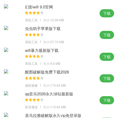
UC的优秀品质和快速浏览经验。
幻影wifi 9.0官网
小编点评：
下载
系统工具
大小:15.99 MB
在uc浏览器电脑版下载的收藏夹中有自己平时经常使用的网页，不
虫虫助手苹果版下载
需要再重新输入网址，一键就能打开网页进行浏览了。
下载
系统工具
大小:37.72 MB
wifi暴力最新版下载
下载
系统工具
大小:9.6 MB
醒图破解版免费下载2026
下载
摄影摄像
大小:173.64 MB
qq音乐2026永久绿钻最新版
下载
影音播放
大小:110.64 MB
喜马拉雅破解版永久vip免登录版