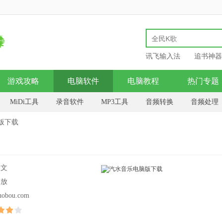
讯飞输入法
追书神器
游戏攻略
电脑软件
电脑教程
热门专题
MiDi工具
录音软件
MP3工具
音频转换
音频处理
版下载
中文
播放
uobou.com