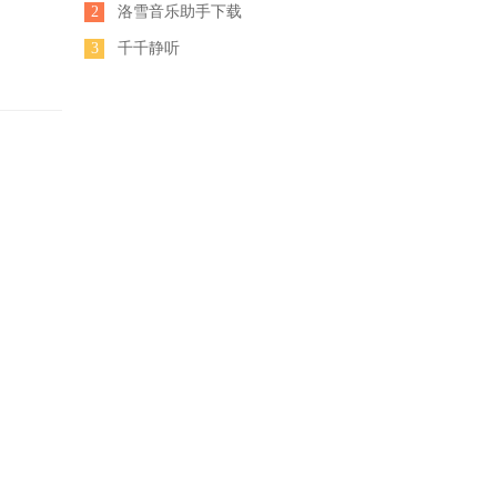
2
洛雪音乐助手下载
3
千千静听