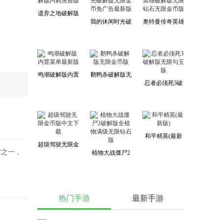
遗弃之地破解版
我的休闲时光破
奥特曼传奇英雄
内购免费版
解版无限金币免
破解版无限钻石
广告最新版
无限金币版
鸣潮破解版内置
鹅鸭杀破解版无
忍者必须死3破
菜单最新版
限金币版
解版无限勾玉版
和平精英(最新
超级驾驶无限金
版)
家之一，
植物大战僵尸2
币版中文下载
破解版全植物满
级无限钻石版
热门手游
最新手游