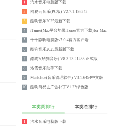
1
汽水音乐电脑版下载
2
网易云音乐(PC版) V2.7.1.198242
3
酷狗音乐2025最新下载
4
iTunes(Mac平台苹果iTunes官方下载)for Mac
5
V12.7.2.58官方中文版
千千静听电脑版v7.0.4官方客户端
6
酷狗音乐2025最新版下载
7
酷狗7(酷狗音乐) V8.3.73.21433 正式版
8
洛雪音乐助手下载
9
MusicBee(音乐管理软件) V3.1.6454中文版
10
酷狗简易去广告补丁V1.23绿色版
本类周排行
本类总排行
1
汽水音乐电脑版下载