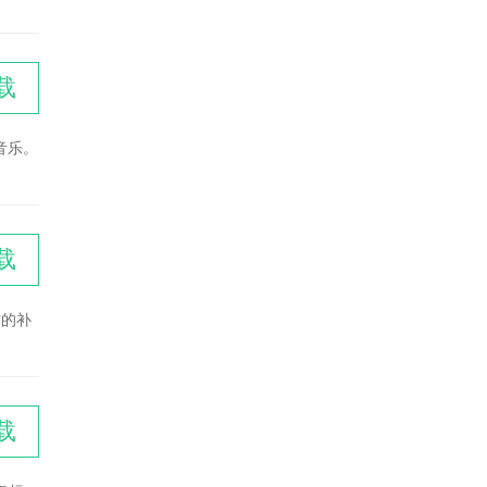
载
音乐。
载
前的补
载