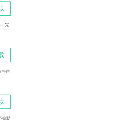
载
心，完
载
支持的
载
不会影