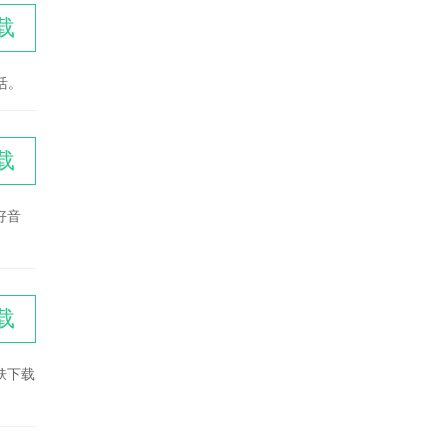
载
活。
载
好音
载
肤下载