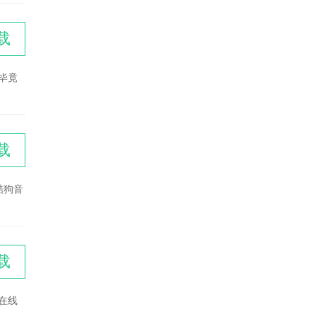
载
毕竟
载
酷狗音
载
供在线