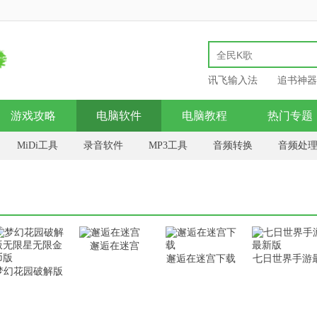
讯飞输入法
追书神器
游戏攻略
电脑软件
电脑教程
热门专题
MiDi工具
录音软件
MP3工具
音频转换
音频处
邂逅在迷宫
邂逅在迷宫下载
七日世界手游
梦幻花园破解版
新版
无限星无限金币
版