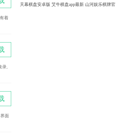
载
天幕棋盘安卓版
艾牛棋盘app最新
山河娱乐棋牌官
2026版本
版
方网站最新版本
有着
载
录,
载
的界面