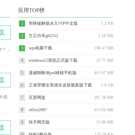
应用TOP榜
1
剪映破解版永久VIP中文版
1.2 KB
载
2
方正仿宋gb2312
2.28 MB
3
wps电脑下载
198.47 MB
之一，
4
windows12系统正式版下载
22.77 MB
5
漫威蜘蛛侠ps4移植手机版
491.67 MB
载
6
王者荣耀全英雄全皮肤最新版下载
1.9 GB
2025
人也
7
百度网盘
207.28 MB
8
office2007
613.04 MB
9
快手网页版
15.88 MB
载
10
辐射4整合版
135.79 KB