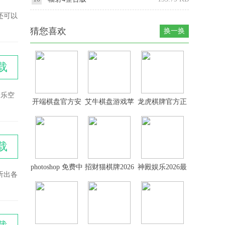
还可以
猜您喜欢
换一换
载
音乐空
开端棋盘官方安
艾牛棋盘游戏苹
龙虎棋牌官方正
卓版
果版本
版2026最新版
载
photoshop 免费中
招财猫棋牌2026
神殿娱乐2026最
听出各
文版
最新官网版
新版官网版